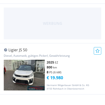
Ligier JS 50
Diesel, Automatik, gültiges Pickerl, Gewährleistung
2025
EZ
800
km
8
PS (6 kW)
€ 19.980
Hermann Wögerbauer GmbH & Co. KG
4150 Rohrbach in Oberösterreich