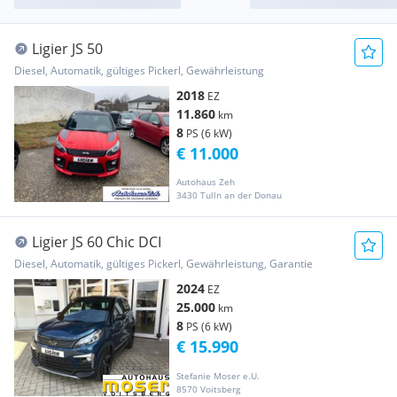
Ligier JS 50
Diesel, Automatik, gültiges Pickerl, Gewährleistung
2018
EZ
11.860
km
8
PS (6 kW)
€ 11.000
Autohaus Zeh
3430 Tulln an der Donau
Ligier JS 60 Chic DCI
Diesel, Automatik, gültiges Pickerl, Gewährleistung, Garantie
2024
EZ
25.000
km
8
PS (6 kW)
€ 15.990
Stefanie Moser e.U.
8570 Voitsberg