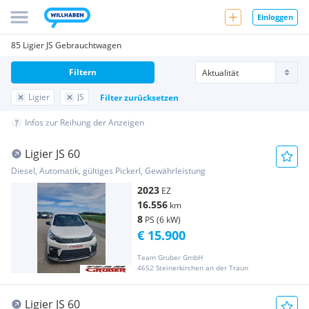
Einloggen
85 Ligier JS Gebrauchtwagen
Filtern
Ligier
JS
Filter zurücksetzen
Infos zur Reihung der Anzeigen
Ligier JS 60
Diesel, Automatik, gültiges Pickerl, Gewährleistung
2023
EZ
16.556
km
8
PS (6 kW)
€ 15.900
Team Gruber GmbH
4652 Steinerkirchen an der Traun
Ligier JS 60