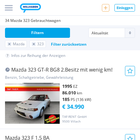
Einloggen
34 Mazda 323 Gebrauchtwagen
Filtern
Mazda
323
Filter zurücksetzen
Infos zur Reihung der Anzeigen
Mazda 323 GT-R BG8 2.Besitz mit wenig km!
Benzin, Schaltgetriebe, Gewährleistung
1995
EZ
86.010
km
185
PS (136 kW)
€ 34.990
TAF-RENT GmbH
9500 Villach
Mazda 323 F 1.5 BA