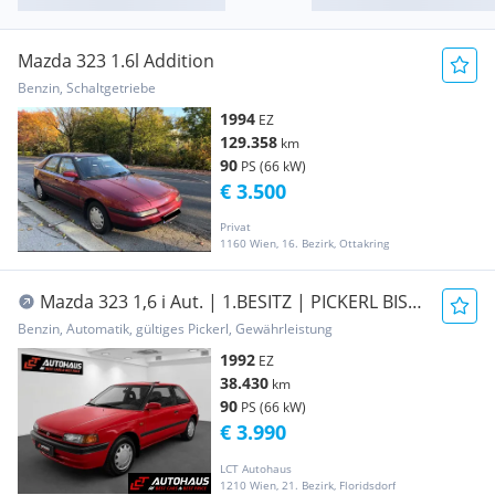
Mazda 323 1.6l Addition
Benzin, Schaltgetriebe
1994
EZ
129.358
km
90
PS (66 kW)
€ 3.500
Privat
1160 Wien, 16. Bezirk, Ottakring
Mazda 323 1,6 i Aut. | 1.BESITZ | PICKERL BIS
03/2027 |
Benzin, Automatik, gültiges Pickerl, Gewährleistung
1992
EZ
38.430
km
90
PS (66 kW)
€ 3.990
LCT Autohaus
1210 Wien, 21. Bezirk, Floridsdorf