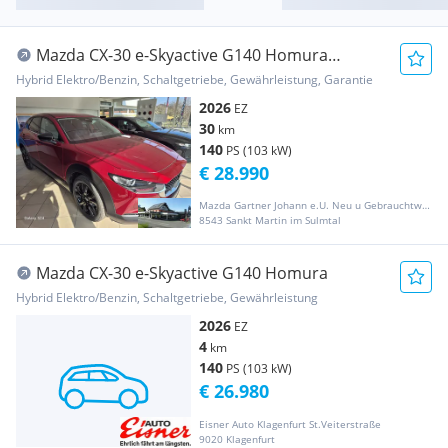
Mazda CX-30 e-Skyactive G140 Homura
Tageszulassung!!!!!
Hybrid Elektro/Benzin, Schaltgetriebe, Gewährleistung, Garantie
2026
EZ
30
km
140
PS (103 kW)
€ 28.990
Mazda Gartner Johann e.U. Neu u Gebrauchtwagen,Abschleppdienst;Mazda Gebrauchtteile
8543 Sankt Martin im Sulmtal
Mazda CX-30 e-Skyactive G140 Homura
Hybrid Elektro/Benzin, Schaltgetriebe, Gewährleistung
2026
EZ
4
km
140
PS (103 kW)
€ 26.980
Eisner Auto Klagenfurt St.Veiterstraße
9020 Klagenfurt