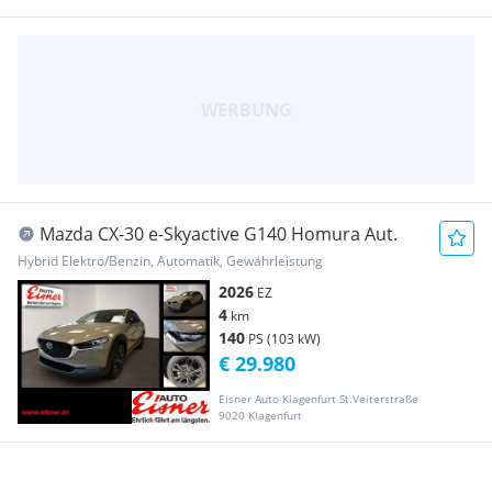
Mazda CX-30 e-Skyactive G140 Homura Aut.
Hybrid Elektro/Benzin, Automatik, Gewährleistung
2026
EZ
4
km
140
PS (103 kW)
€ 29.980
Eisner Auto Klagenfurt St.Veiterstraße
9020 Klagenfurt