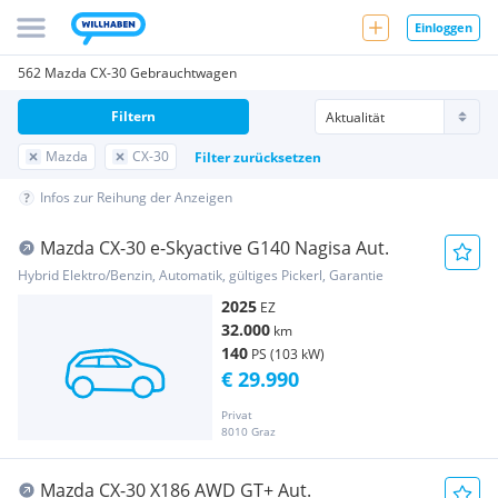
Einloggen
562 Mazda CX-30 Gebrauchtwagen
Filtern
Mazda
CX-30
Filter zurücksetzen
Infos zur Reihung der Anzeigen
Mazda CX-30 e-Skyactive G140 Nagisa Aut.
Hybrid Elektro/Benzin, Automatik, gültiges Pickerl, Garantie
2025
EZ
32.000
km
140
PS (103 kW)
€ 29.990
Privat
8010 Graz
Mazda CX-30 X186 AWD GT+ Aut.