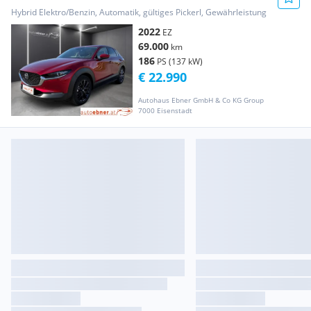
Hybrid Elektro/Benzin, Automatik, gültiges Pickerl, Gewährleistung
2022
EZ
69.000
km
186
PS (137 kW)
€ 22.990
Autohaus Ebner GmbH & Co KG Group
7000 Eisenstadt