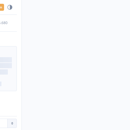
en
5.680