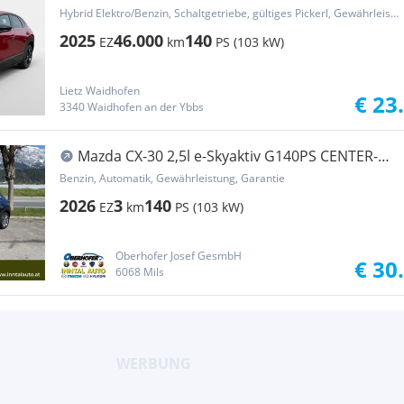
Hybrid Elektro/Benzin, Schaltgetriebe, gültiges Pickerl, Gewährleistung, Garantie
2025
46.000
140
EZ
km
PS (103 kW)
Lietz Waidhofen
€ 23
3340 Waidhofen an der Ybbs
Mazda CX-30 2,5l e-Skyaktiv G140PS CENTER-
LINE DASO
Benzin, Automatik, Gewährleistung, Garantie
2026
3
140
EZ
km
PS (103 kW)
Oberhofer Josef GesmbH
€ 30
6068 Mils