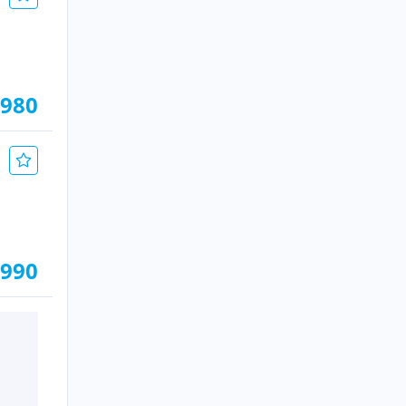
.980
.990