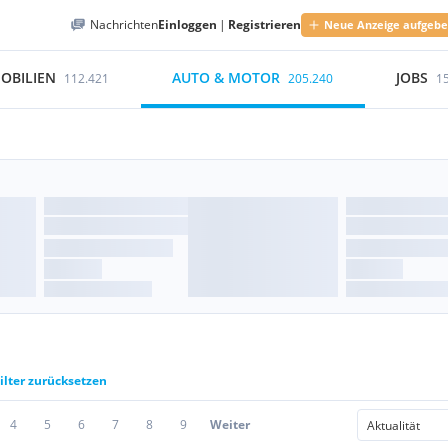
Nachrichten
Einloggen
|
Registrieren
Neue Anzeige aufgeb
OBILIEN
AUTO & MOTOR
JOBS
112.421
205.240
1
ilter zurücksetzen
4
5
6
7
8
9
Weiter