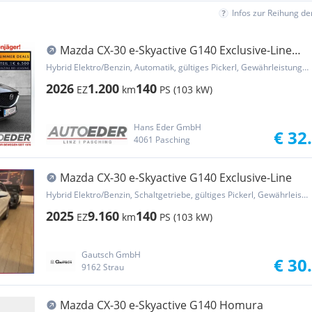
Infos zur Reihung d
Mazda CX-30 e-Skyactive G140 Exclusive-Line
Aut.
Hybrid Elektro/Benzin, Automatik, gültiges Pickerl, Gewährleistung, Garantie
2026
1.200
140
EZ
km
PS (103 kW)
Hans Eder GmbH
€ 32
4061 Pasching
Mazda CX-30 e-Skyactive G140 Exclusive-Line
Hybrid Elektro/Benzin, Schaltgetriebe, gültiges Pickerl, Gewährleistung, Garantie
2025
9.160
140
EZ
km
PS (103 kW)
Gautsch GmbH
€ 30
9162 Strau
Mazda CX-30 e-Skyactive G140 Homura