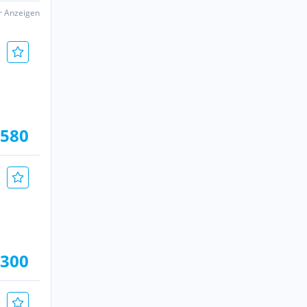
er Anzeigen
.580
.300