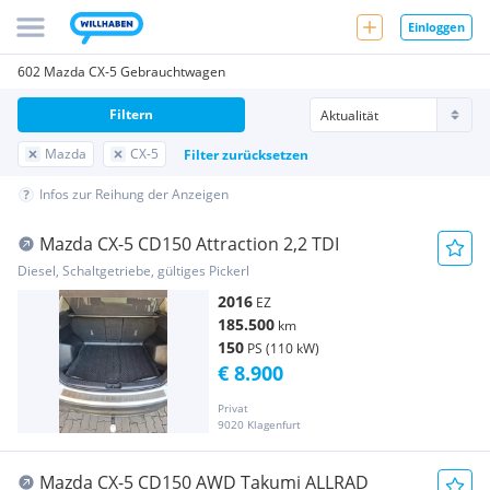
Einloggen
602 Mazda CX-5 Gebrauchtwagen
Filtern
Mazda
CX-5
Filter zurücksetzen
Infos zur Reihung der Anzeigen
Mazda CX-5 CD150 Attraction 2,2 TDI
Diesel, Schaltgetriebe, gültiges Pickerl
2016
EZ
185.500
km
150
PS (110 kW)
€ 8.900
Privat
9020 Klagenfurt
Mazda CX-5 CD150 AWD Takumi ALLRAD