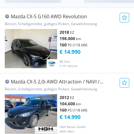
Mazda CX-5 G160 AWD Revolution
Benzin, Schaltgetriebe, gültiges Pickerl, Gewährleistung
2018
EZ
198.000
km
160
PS (118 kW)
€ 14.990
MJ Cars
2191 Schrick
Mazda CX-5 2,0i AWD Attraction / NAVI /
SITZHEIZUNG ...
Benzin, Schaltgetriebe, gültiges Pickerl, Gewährleistung
2012
EZ
104.600
km
160
PS (118 kW)
€ 14.990
HGH Rainer GmbH
4600 Wels