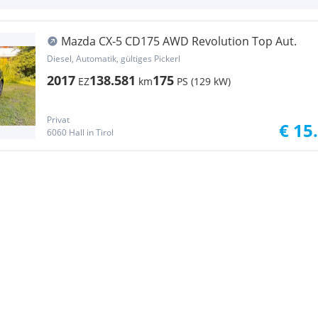
Mazda CX-5 CD175 AWD Revolution Top Aut.
Diesel, Automatik, gültiges Pickerl
2017
138.581
175
EZ
km
PS (129 kW)
Privat
€ 15
6060 Hall in Tirol