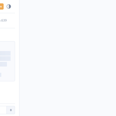
en
5.639