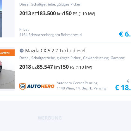
Diesel, Schaltgetriebe, gültiges Pickerl
2013
183.500
150
EZ
km
PS (110 kW)
Privat
€ 6
4164 Schwarzenberg am Böhmerwald
Mazda CX-5 2.2 Turbodiesel
Diesel, Schaltgetriebe, gültiges Pickerl, Gewährleistung, Garantie
2018
85.547
150
EZ
km
PS (110 kW)
€ 
Autohero Center Penzing
€ 18
1140 Wien, 14. Bezirk, Penzing