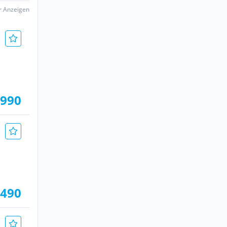
er Anzeigen
.990
.490