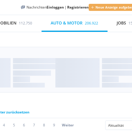
Nachrichten
Einloggen
|
Registrieren
Neue Anzeige aufgeb
OBILIEN
AUTO & MOTOR
JOBS
112.750
206.922
1
lter zurücksetzen
4
5
6
7
8
9
Weiter