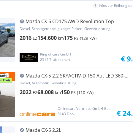
Infos zur Reihung d
Mazda CX-5 CD175 AWD Revolution Top
Diesel, Schaltgetriebe, gültiges Pickerl, Gewährleistung
2016
154.600
175
EZ
km
PS (129 kW)
King of cars GmbH
€ 9
2514 Traiskirchen
Mazda CX-5 2.2 SKYACTIV-D 150 Aut LED 360-
CAM AHK NAVI
Diesel, Automatik, Gewährleistung
2022
68.008
150
EZ
km
PS (110 kW)
Onlinecars Vertriebs GmbH Gebrauchtwagen-Outlet  Werkstätte  Spenglerei  Lackiererei
€ 24
8143 Dobl
Mazda CX-5 2.2L