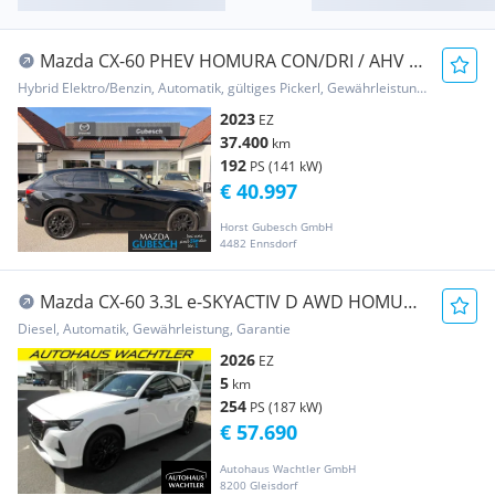
Mazda CX-60 PHEV HOMURA CON/DRI / AHV /
8-FACH BEREIF...
Hybrid Elektro/Benzin, Automatik, gültiges Pickerl, Gewährleistung, Garantie
2023
EZ
37.400
km
192
PS (141 kW)
€ 40.997
Horst Gubesch GmbH
4482 Ennsdorf
Mazda CX-60 3.3L e-SKYACTIV D AWD HOMURA
COSO Aut.
Diesel, Automatik, Gewährleistung, Garantie
2026
EZ
5
km
254
PS (187 kW)
€ 57.690
Autohaus Wachtler GmbH
8200 Gleisdorf