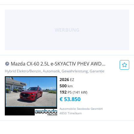
Mazda CX-60 2.5L e-SKYACTIV PHEV AWD
HOMURA PLUS Aut.
Hybrid Elektro/Benzin, Automatik, Gewährleistung, Garantie
2026
EZ
500
km
192
PS (141 kW)
€ 53.850
Automobile Swoboda GesmbH
4850 Timelkam