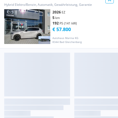
HOMURA PLUS Aut.
Hybrid Elektro/Benzin, Automatik, Gewährleistung, Garantie
2026
EZ
5
km
192
PS (141 kW)
€ 57.800
Autohaus Marina KG
8344 Bad Gleichenberg