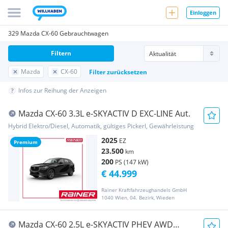
Einloggen
329 Mazda CX-60 Gebrauchtwagen
Filtern
Mazda
CX-60
Filter zurücksetzen
Infos zur Reihung der Anzeigen
Mazda CX-60 3.3L e-SKYACTIV D EXC-LINE Aut.
Hybrid Elektro/Diesel, Automatik, gültiges Pickerl, Gewährleistung
2025
EZ
Premium
23.500
km
200
PS (147 kW)
€ 44.999
Rainer Kraftfahrzeughandels GmbH
1040 Wien, 04. Bezirk, Wieden
Mazda CX-60 2.5L e-SKYACTIV PHEV AWD