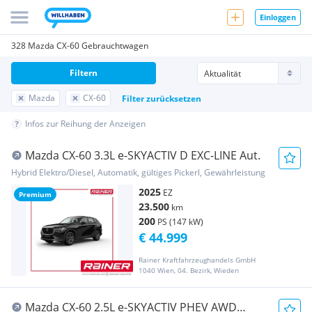
Einloggen
328 Mazda CX-60 Gebrauchtwagen
Filtern
Mazda
CX-60
Filter zurücksetzen
Infos zur Reihung der Anzeigen
Mazda CX-60 3.3L e-SKYACTIV D EXC-LINE Aut.
Hybrid Elektro/Diesel, Automatik, gültiges Pickerl, Gewährleistung
2025
EZ
Premium
23.500
km
200
PS (147 kW)
€ 44.999
Rainer Kraftfahrzeughandels GmbH
1040 Wien, 04. Bezirk, Wieden
Mazda CX-60 2.5L e-SKYACTIV PHEV AWD