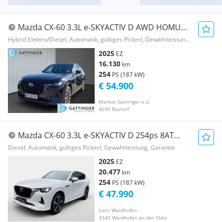
Mazda CX-60 3.3L e-SKYACTIV D AWD HOMURA
PLUS Aut.
Hybrid Elektro/Diesel, Automatik, gültiges Pickerl, Gewährleistung, Garantie
2025
EZ
16.130
km
254
PS (187 kW)
€ 54.900
Markus Gattinger e.U.
4690 Rüstorf
Mazda CX-60 3.3L e-SKYACTIV D 254ps 8AT
AWD TAKUMI
Diesel, Automatik, gültiges Pickerl, Gewährleistung, Garantie
2025
EZ
20.477
km
254
PS (187 kW)
€ 47.990
Lietz Waidhofen
3340 Waidhofen an der Ybbs