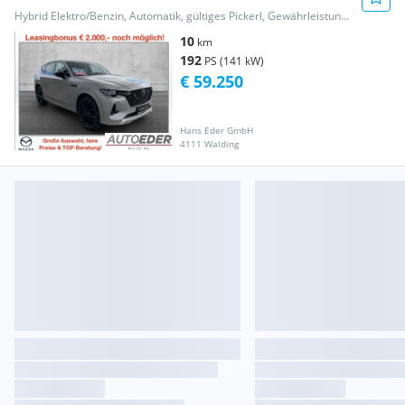
HOMURA PLUS Aut.
Hybrid Elektro/Benzin, Automatik, gültiges Pickerl, Gewährleistung, Garantie
10
km
192
PS (141 kW)
€ 59.250
Hans Eder GmbH
4111 Walding