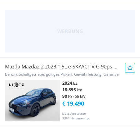
Mazda Mazda2 2 2023 1.5L e-SKYACTIV G 90ps MT
HOMURA
Benzin, Schaltgetriebe, gültiges Pickerl, Gewährleistung, Garantie
2024
EZ
18.893
km
90
PS (66 kW)
€ 19.490
Lietz Amstetten
3363 Hausmening