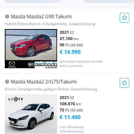
Mazda Mazda2 G90 Takumi
Hybrid Elektro/Benzin, Schaltgetriebe, Gewährleistung
2021
EZ
47.100
km
90
PS (66 kW)
€ 14.990
Automobile Swoboda GesmbH
4664 Laakirchen
Mazda Mazda2 2/G75/Takumi
Benzin, Schaltgetriebe, gültiges Pickerl, Gewährleistung
2021
EZ
108.876
km
75
PS (55 kW)
€ 11.490
Lietz Wieselburg
3250 Wieselburg