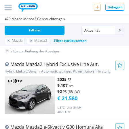
Einloggen
479 Mazda Mazda2 Gebrauchtwagen
Filtern
Mazda
Mazda2
Filter zurücksetzen
Infos zur Reihung der Anzeigen
Mazda Mazda2 Hybrid Exclusive Line Aut.
Hybrid Elektro/Benzin, Automatik, gültiges Pickerl, Gewährleistung
2025
EZ
9.107
km
92
PS (68 kW)
€ 21.580
LIETZ- Linz GmbH
4020 Linz
Mazda Mazda2 e-Skyactiv G90 Homura Aka