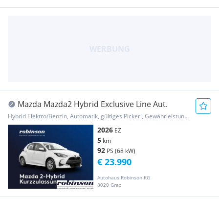
Mazda Mazda2 Hybrid Exclusive Line Aut.
Hybrid Elektro/Benzin, Automatik, gültiges Pickerl, Gewährleistung, Garantie
2026
EZ
5
km
92
PS (68 kW)
€ 23.990
Autohaus Robinson KG
8020 Graz