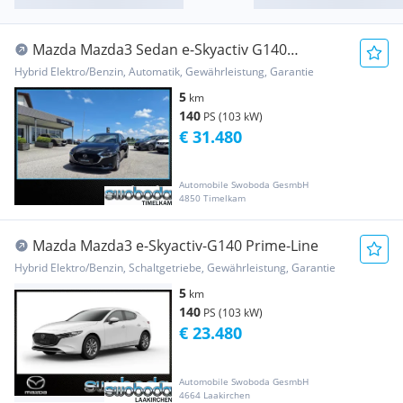
Mazda Mazda3 Sedan e-Skyactiv G140
Exclusive-Line Aut.
Hybrid Elektro/Benzin, Automatik, Gewährleistung, Garantie
5
km
140
PS (103 kW)
€ 31.480
Automobile Swoboda GesmbH
4850 Timelkam
Mazda Mazda3 e-Skyactiv-G140 Prime-Line
Hybrid Elektro/Benzin, Schaltgetriebe, Gewährleistung, Garantie
5
km
140
PS (103 kW)
€ 23.480
Automobile Swoboda GesmbH
4664 Laakirchen