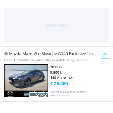
Mazda Mazda3 e-Skyactiv-G140 Exclusive-Line
Aut.
Hybrid Elektro/Benzin, Automatik, Gewährleistung, Garantie
2025
EZ
9.500
km
140
PS (103 kW)
€ 26.480
Automobile Swoboda GesmbH
4664 Laakirchen