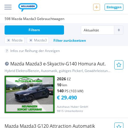
Einloggen
598 Mazda Mazda3 Gebrauchtwagen
Filtern
Mazda
Mazda3
Filter zurücksetzen
Infos zur Reihung der Anzeigen
Mazda Mazda3 e-Skyactiv-G140 Homura Aut.
Hybrid Elektro/Benzin, Automatik, gültiges Pickerl, Gewährleistung, Garantie
2026
EZ
10
km
140
PS (103 kW)
€ 29.490
Autohaus Huber GmbH
9815 Unterkolbnitz
Mazda Mazda3 G120 Attraction Automatik