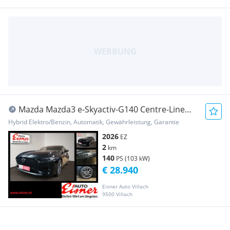
Mazda Mazda3 e-Skyactiv-G140 Centre-Line
Aut.
Hybrid Elektro/Benzin, Automatik, Gewährleistung, Garantie
2026
EZ
2
km
140
PS (103 kW)
€ 28.940
Eisner Auto Villach
9500 Villach