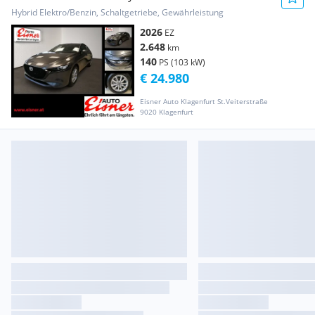
Hybrid Elektro/Benzin, Schaltgetriebe, Gewährleistung
2026
EZ
2.648
km
140
PS (103 kW)
€ 24.980
Eisner Auto Klagenfurt St.Veiterstraße
9020 Klagenfurt