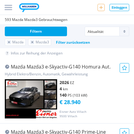
Einloggen
593 Mazda Mazda3 Gebrauchtwagen
Filtern
Mazda
Mazda3
Filter zurücksetzen
Infos zur Reihung der Anzeigen
Mazda Mazda3 e-Skyactiv-G140 Homura Aut.
Hybrid Elektro/Benzin, Automatik, Gewährleistung
2026
EZ
4
km
140
PS (103 kW)
€ 28.940
Eisner Auto Villach
9500 Villach
Mazda Mazda3 e-Skyactiv-G140 Prime-Line