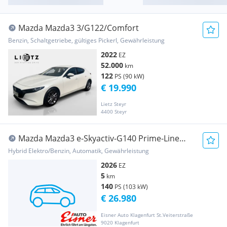
Mazda Mazda3 3/G122/Comfort
Benzin, Schaltgetriebe, gültiges Pickerl, Gewährleistung
2022
EZ
52.000
km
122
PS (90 kW)
€ 19.990
Lietz Steyr
4400 Steyr
Mazda Mazda3 e-Skyactiv-G140 Prime-Line
Aut.
Hybrid Elektro/Benzin, Automatik, Gewährleistung
2026
EZ
5
km
140
PS (103 kW)
€ 26.980
Eisner Auto Klagenfurt St.Veiterstraße
9020 Klagenfurt