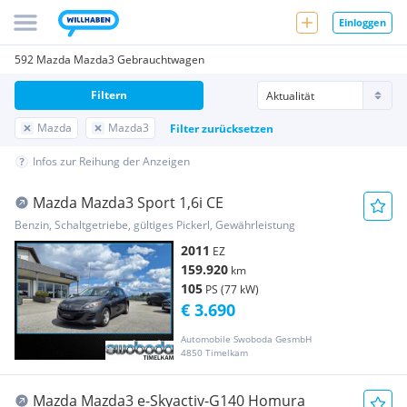
Einloggen
592 Mazda Mazda3 Gebrauchtwagen
Filtern
Mazda
Mazda3
Filter zurücksetzen
Infos zur Reihung der Anzeigen
Mazda Mazda3 Sport 1,6i CE
Benzin, Schaltgetriebe, gültiges Pickerl, Gewährleistung
2011
EZ
159.920
km
105
PS (77 kW)
€ 3.690
Automobile Swoboda GesmbH
4850 Timelkam
Mazda Mazda3 e-Skyactiv-G140 Homura