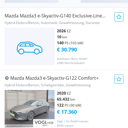
Mazda Mazda3 e-Skyactiv-G140 Exclusive-Line
Aut.
Hybrid Elektro/Benzin, Automatik, Gewährleistung, Garantie
2026
EZ
10
km
140
PS (103 kW)
€ 30.790
Autohaus Heiss GmbH
2380 Perchtoldsdorf
Mazda Mazda3 e-Skyactiv-G122 Comfort+
Hybrid Elektro/Benzin, Schaltgetriebe, Gewährleistung
2020
EZ
65.432
km
122
PS (90 kW)
€ 17.360
Vogl + Co GmbH Liezen
8940 Liezen