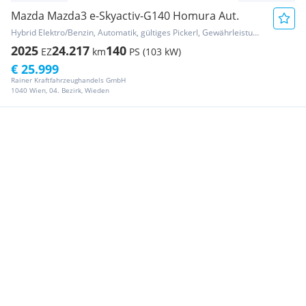
Mazda Mazda3 e-Skyactiv-G140 Homura Aut.
Hybrid Elektro/Benzin, Automatik, gültiges Pickerl, Gewährleistung
2025
24.217
140
EZ
km
PS (103 kW)
€ 25.999
Rainer Kraftfahrzeughandels GmbH
1040 Wien, 04. Bezirk, Wieden