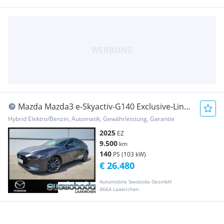
Mazda Mazda3 e-Skyactiv-G140 Exclusive-Line
Aut.
Hybrid Elektro/Benzin, Automatik, Gewährleistung, Garantie
2025
EZ
9.500
km
140
PS (103 kW)
€ 26.480
Automobile Swoboda GesmbH
4664 Laakirchen