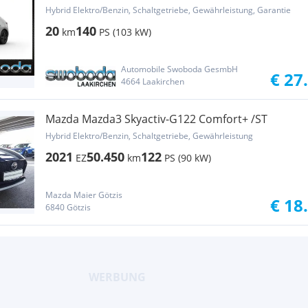
Hybrid Elektro/Benzin, Schaltgetriebe, Gewährleistung, Garantie
20
140
km
PS (103 kW)
Automobile Swoboda GesmbH
€ 27
4664 Laakirchen
Mazda Mazda3 Skyactiv-G122 Comfort+ /ST
Hybrid Elektro/Benzin, Schaltgetriebe, Gewährleistung
2021
50.450
122
EZ
km
PS (90 kW)
Mazda Maier Götzis
€ 18
6840 Götzis