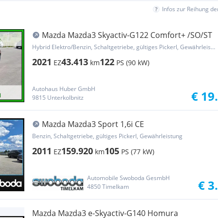
Infos zur Reihung d
Mazda Mazda3 Skyactiv-G122 Comfort+ /SO/ST
Hybrid Elektro/Benzin, Schaltgetriebe, gültiges Pickerl, Gewährleistung, Garantie
2021
43.413
122
EZ
km
PS (90 kW)
Autohaus Huber GmbH
€ 19
9815 Unterkolbnitz
Mazda Mazda3 Sport 1,6i CE
Benzin, Schaltgetriebe, gültiges Pickerl, Gewährleistung
2011
159.920
105
EZ
km
PS (77 kW)
Automobile Swoboda GesmbH
€ 3
4850 Timelkam
Mazda Mazda3 e-Skyactiv-G140 Homura