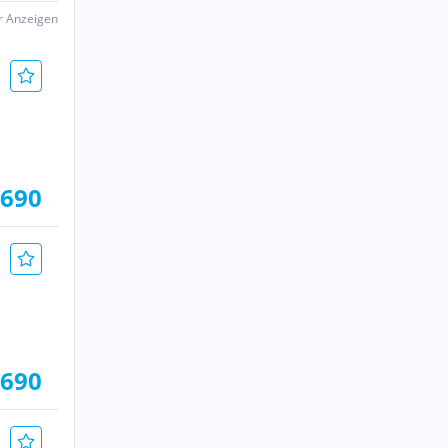
er Anzeigen
.690
.690