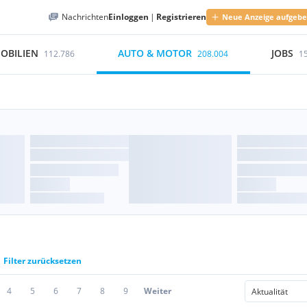
Nachrichten
Einloggen
|
Registrieren
Neue Anzeige aufgeb
OBILIEN
AUTO & MOTOR
JOBS
112.786
208.004
1
Filter zurücksetzen
4
5
6
7
8
9
Weiter