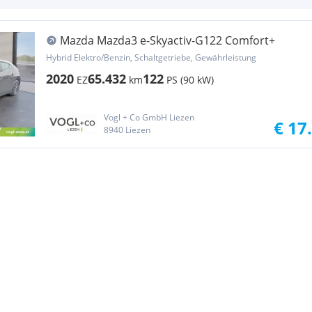
Mazda Mazda3 e-Skyactiv-G122 Comfort+
Hybrid Elektro/Benzin, Schaltgetriebe, Gewährleistung
2020
65.432
122
EZ
km
PS (90 kW)
Vogl + Co GmbH Liezen
€ 17
8940 Liezen