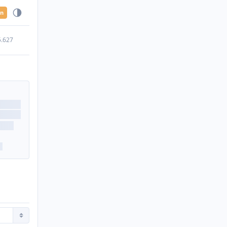
en
5.627