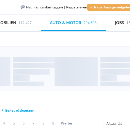
Nachrichten
Einloggen
|
Registrieren
Neue Anzeige aufgeb
OBILIEN
AUTO & MOTOR
JOBS
112.427
204.698
1
Filter zurücksetzen
4
5
6
7
8
9
Weiter