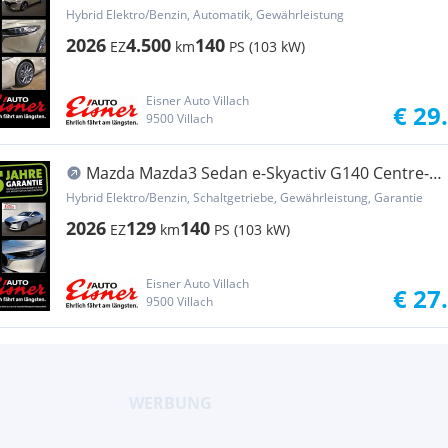
Hybrid Elektro/Benzin, Automatik, Gewährleistung
2026
4.500
140
EZ
km
PS (103 kW)
Eisner Auto Villach
€ 29
9500 Villach
Mazda Mazda3 Sedan e-Skyactiv G140 Centre-
Line
Hybrid Elektro/Benzin, Schaltgetriebe, Gewährleistung, Garantie
2026
129
140
EZ
km
PS (103 kW)
Eisner Auto Villach
€ 27
9500 Villach