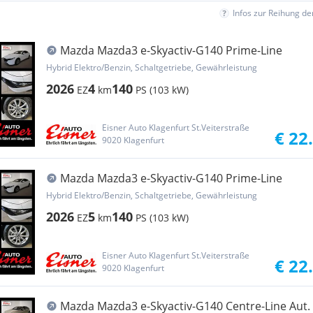
Infos zur Reihung d
Mazda Mazda3 e-Skyactiv-G140 Prime-Line
Hybrid Elektro/Benzin, Schaltgetriebe, Gewährleistung
2026
4
140
EZ
km
PS (103 kW)
Eisner Auto Klagenfurt St.Veiterstraße
€ 22
9020 Klagenfurt
Mazda Mazda3 e-Skyactiv-G140 Prime-Line
Hybrid Elektro/Benzin, Schaltgetriebe, Gewährleistung
2026
5
140
EZ
km
PS (103 kW)
Eisner Auto Klagenfurt St.Veiterstraße
€ 22
9020 Klagenfurt
Mazda Mazda3 e-Skyactiv-G140 Centre-Line Aut.