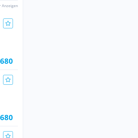
er Anzeigen
.680
.680