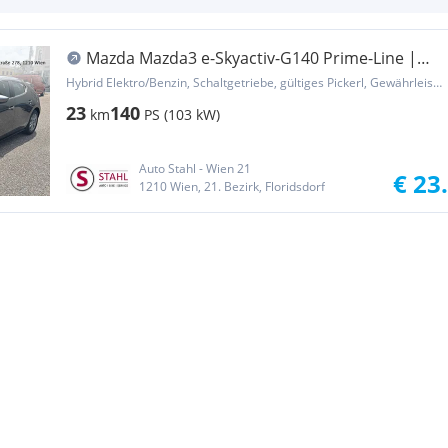
Mazda Mazda3 e-Skyactiv-G140 Prime-Line |
AUTO-STAHL ...
Hybrid Elektro/Benzin, Schaltgetriebe, gültiges Pickerl, Gewährleistung, Garantie
23
140
km
PS (103 kW)
Auto Stahl - Wien 21
€ 23
1210 Wien, 21. Bezirk, Floridsdorf