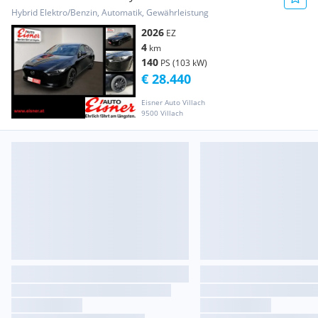
Hybrid Elektro/Benzin, Automatik, Gewährleistung
2026
EZ
4
km
140
PS (103 kW)
€ 28.440
Eisner Auto Villach
9500 Villach