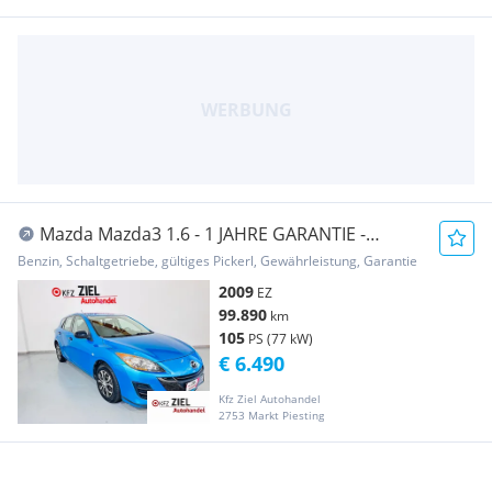
Mazda Mazda3 1.6 - 1 JAHRE GARANTIE -
FINANZIERUNG -
Benzin, Schaltgetriebe, gültiges Pickerl, Gewährleistung, Garantie
2009
EZ
99.890
km
105
PS (77 kW)
€ 6.490
Kfz Ziel Autohandel
2753 Markt Piesting