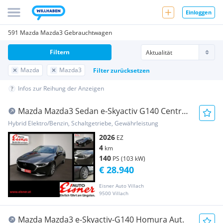
Einloggen
591 Mazda Mazda3 Gebrauchtwagen
Filtern
Mazda
Mazda3
Filter zurücksetzen
Infos zur Reihung der Anzeigen
Mazda Mazda3 Sedan e-Skyactiv G140 Centre-
Line
Hybrid Elektro/Benzin, Schaltgetriebe, Gewährleistung
2026
EZ
4
km
140
PS (103 kW)
€ 28.940
Eisner Auto Villach
9500 Villach
Mazda Mazda3 e-Skyactiv-G140 Homura Aut.