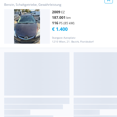
Benzin, Schaltgetriebe, Gewährleistung
2009
EZ
187.001
km
116
PS (85 kW)
€ 1.400
Stargaze Autoplatz
1210 Wien, 21. Bezirk, Floridsdorf