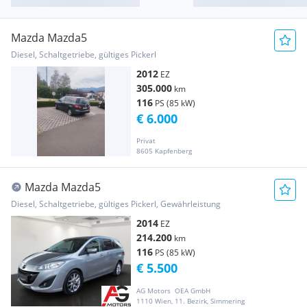
Mazda Mazda5
Diesel, Schaltgetriebe, gültiges Pickerl
2012
EZ
305.000
km
116
PS (85 kW)
€ 6.000
Privat
8605 Kapfenberg
Mazda Mazda5
Diesel, Schaltgetriebe, gültiges Pickerl, Gewährleistung
2014
EZ
214.200
km
116
PS (85 kW)
€ 5.500
AG Motors  OEA GmbH
1110 Wien, 11. Bezirk, Simmering