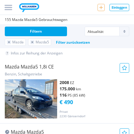
Einloggen
155 Mazda Mazda5 Gebrauchtwagen
Filtern
Mazda
Mazda5
Filter zurücksetzen
Infos zur Reihung der Anzeigen
Mazda Mazda5 1,8i CE
Benzin, Schaltgetriebe
2008
EZ
175.000
km
116
PS (85 kW)
€ 490
Privat
2230 Gänserndorf
Mazda Mazda5