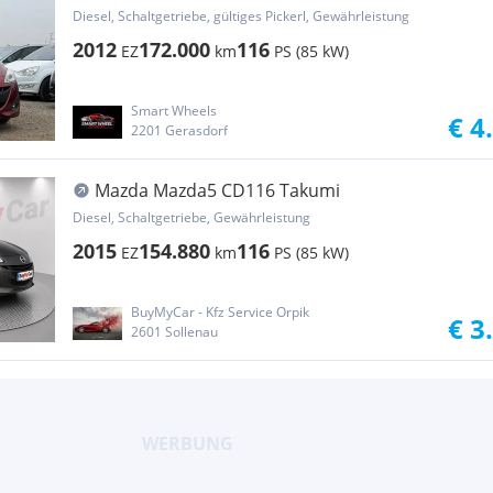
Diesel, Schaltgetriebe, gültiges Pickerl, Gewährleistung
2012
172.000
116
EZ
km
PS (85 kW)
Smart Wheels
€ 4
2201 Gerasdorf
Mazda Mazda5 CD116 Takumi
Diesel, Schaltgetriebe, Gewährleistung
2015
154.880
116
EZ
km
PS (85 kW)
BuyMyCar - Kfz Service Orpik
€ 3
2601 Sollenau