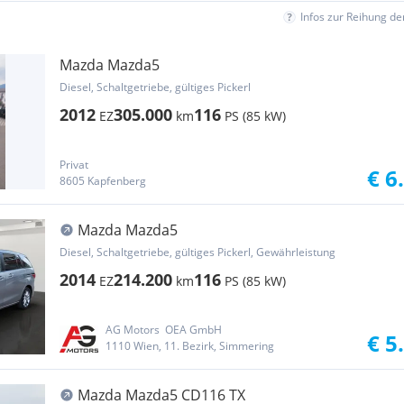
Infos zur Reihung d
Mazda Mazda5
Diesel, Schaltgetriebe, gültiges Pickerl
2012
305.000
116
EZ
km
PS (85 kW)
Privat
€ 6
8605 Kapfenberg
Mazda Mazda5
Diesel, Schaltgetriebe, gültiges Pickerl, Gewährleistung
2014
214.200
116
EZ
km
PS (85 kW)
AG Motors  OEA GmbH
€ 5
1110 Wien, 11. Bezirk, Simmering
Mazda Mazda5 CD116 TX