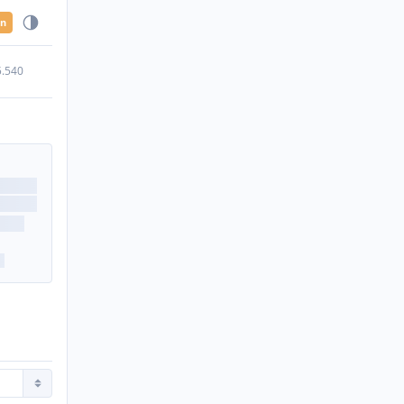
en
5.540