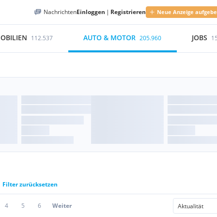
Nachrichten
Einloggen
|
Registrieren
Neue Anzeige aufgeb
OBILIEN
AUTO & MOTOR
JOBS
112.537
205.960
1
Filter zurücksetzen
4
5
6
Weiter