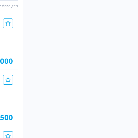
er Anzeigen
.000
.500