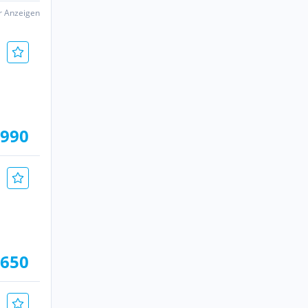
er Anzeigen
.990
 650