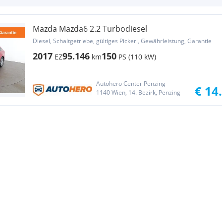
Mazda Mazda6 2.2 Turbodiesel
Diesel, Schaltgetriebe, gültiges Pickerl, Gewährleistung, Garantie
2017
95.146
150
EZ
km
PS (110 kW)
Autohero Center Penzing
€ 14
1140 Wien, 14. Bezirk, Penzing