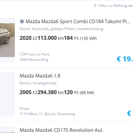
Infos zur Reihung d
Mazda Mazda6 Sport Combi CD184 Takumi Plus
AWD Aut.
Diesel, Automatik, gültiges Pickerl, Gewährleistung
2020
113.000
184
EZ
km
PS (135 kW)
COP Cars on Point
€ 19
4464 Kleinreifling
Mazda Mazda6 1.8
Benzin, Schaltgetriebe
2005
294.380
120
EZ
km
PS (88 kW)
Privat
€
1110 Wien, 11. Bezirk, Simmering
Mazda Mazda6 CD175 Revolution Aut.