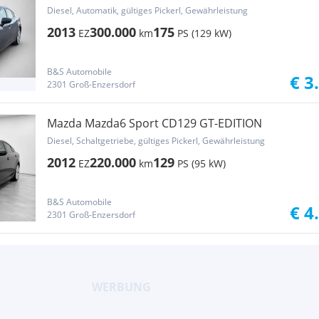
Diesel, Automatik, gültiges Pickerl, Gewährleistung
2013
300.000
175
EZ
km
PS (129 kW)
B&S Automobile
€ 3
2301 Groß-Enzersdorf
Mazda Mazda6 Sport CD129 GT-EDITION
Diesel, Schaltgetriebe, gültiges Pickerl, Gewährleistung
2012
220.000
129
EZ
km
PS (95 kW)
B&S Automobile
€ 4
2301 Groß-Enzersdorf