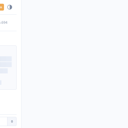
en
5.694