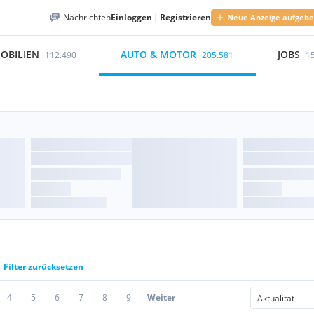
Nachrichten
Einloggen
|
Registrieren
Neue Anzeige aufgeb
OBILIEN
AUTO & MOTOR
JOBS
112.490
205.581
1
Filter zurücksetzen
4
5
6
7
8
9
Weiter