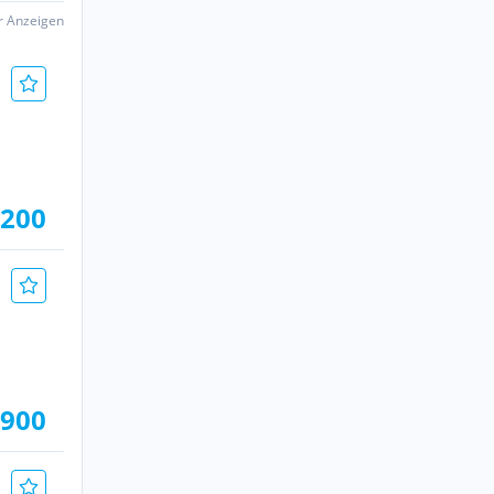
er Anzeigen
.200
.900