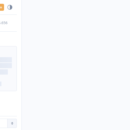
en
5.656