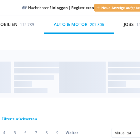
Nachrichten
Einloggen
|
Registrieren
Neue Anzeige aufgeb
OBILIEN
AUTO & MOTOR
JOBS
112.789
207.306
1
Filter zurücksetzen
4
5
6
7
8
9
Weiter