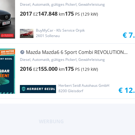
Top Aut.
Diesel, Automatik, gültiges Pickerl, Gewährleistung
2017
147.848
175
EZ
km
PS (129 kW)
BuyMyCar - Kfz Service Orpik
€ 7
2601 Sollenau
Mazda Mazda6 6 Sport Combi REVOLUTION
TOP 4x4 Aut. *VOLL LED...
Diesel, Automatik, gültiges Pickerl, Gewährleistung
2016
155.000
175
EZ
km
PS (129 kW)
Herbert Seidl Autohaus GmbH
€ 12
8200 Gleisdorf