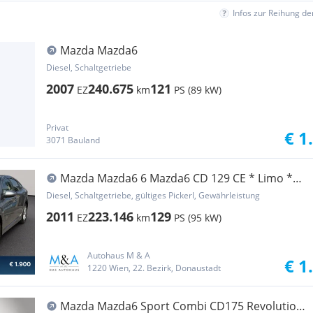
Infos zur Reihung d
Mazda Mazda6
Diesel, Schaltgetriebe
2007
240.675
121
EZ
km
PS (89 kW)
Privat
€ 1
3071 Bauland
Mazda Mazda6 6 Mazda6 CD 129 CE * Limo *
Export
Diesel, Schaltgetriebe, gültiges Pickerl, Gewährleistung
2011
223.146
129
EZ
km
PS (95 kW)
Autohaus M & A
€ 1
1220 Wien, 22. Bezirk, Donaustadt
Mazda Mazda6 Sport Combi CD175 Revolution