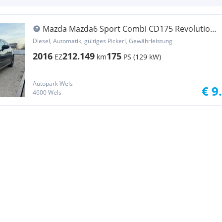
Mazda Mazda6 Sport Combi CD175 Revolution
Top AWD Aut.
Diesel, Automatik, gültiges Pickerl, Gewährleistung
2016
212.149
175
EZ
km
PS (129 kW)
Autopark Wels
€ 9
4600 Wels