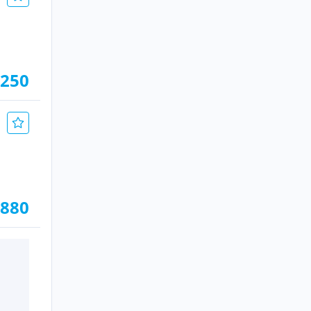
.250
.880