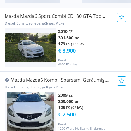
Mazda Mazda6 Sport Combi CD180 GTA Top
Facelift
Diesel, Schaltgetriebe, gültiges Pickerl
2010
EZ
301.500
km
179
PS (132 kW)
€ 3.900
Privat
4070 Eferding
Mazda Mazda6 Kombi, Sparsam, Geräumig,
Neues Pickerl
Diesel, Schaltgetriebe, gültiges Pickerl
2009
EZ
209.000
km
125
PS (92 kW)
€ 2.500
Privat
1200 Wien, 20. Bezirk, Brigittenau