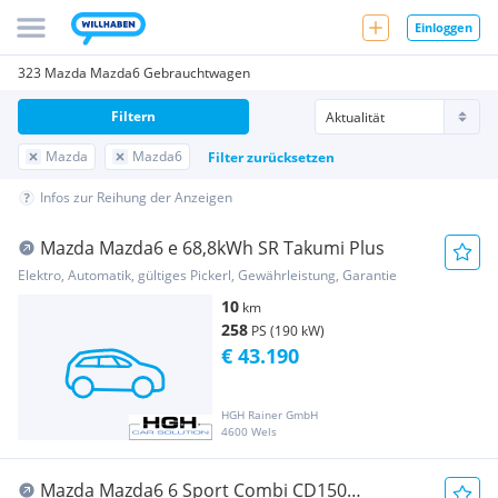
Einloggen
323 Mazda Mazda6 Gebrauchtwagen
Filtern
Mazda
Mazda6
Filter zurücksetzen
Infos zur Reihung der Anzeigen
Mazda Mazda6 e 68,8kWh SR Takumi Plus
Elektro, Automatik, gültiges Pickerl, Gewährleistung, Garantie
10
km
258
PS (190 kW)
€ 43.190
HGH Rainer GmbH
4600 Wels
Mazda Mazda6 6 Sport Combi CD150