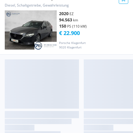
Revolution
Diesel, Schaltgetriebe, Gewährleistung
2020
EZ
94.563
km
150
PS (110 kW)
€ 22.900
Porsche Klagenfurt
9020 Klagenfurt