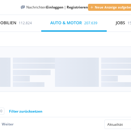
Nachrichten
Einloggen
|
Registrieren
Neue Anzeige aufgeb
OBILIEN
AUTO & MOTOR
JOBS
112.824
207.639
1
90
Filter zurücksetzen
Weiter