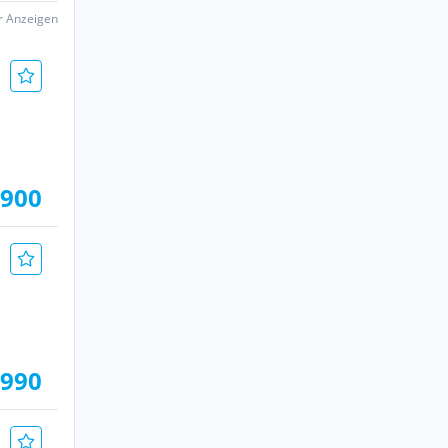
er Anzeigen
.900
.990