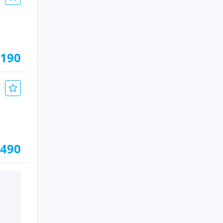
.190
.490