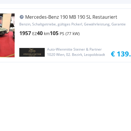
Mercedes-Benz 190 MB 190 SL Restauriert
Benzin, Schaltgetriebe, gültiges Pickerl, Gewährleistung, Garantie
1957
40
105
EZ
km
PS (77 kW)
Auto-Wienmitte Steiner & Partner
€ 139
1020 Wien, 02. Bezirk, Leopoldstadt