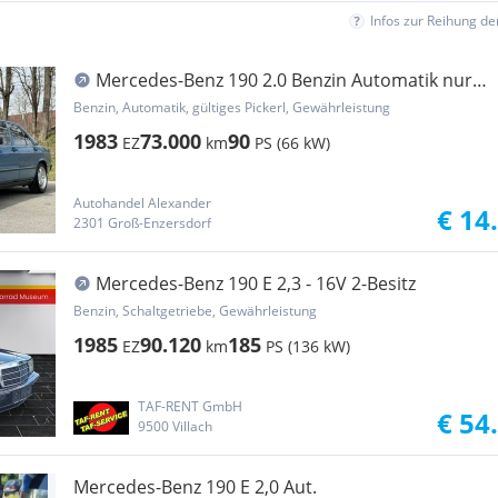
Infos zur Reihung d
Mercedes-Benz 190 2.0 Benzin Automatik nur
73.000KM
Benzin, Automatik, gültiges Pickerl, Gewährleistung
1983
73.000
90
EZ
km
PS (66 kW)
Autohandel Alexander
€ 14
2301 Groß-Enzersdorf
Mercedes-Benz 190 E 2,3 - 16V 2-Besitz
Benzin, Schaltgetriebe, Gewährleistung
1985
90.120
185
EZ
km
PS (136 kW)
TAF-RENT GmbH
€ 54
9500 Villach
Mercedes-Benz 190 E 2,0 Aut.