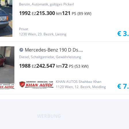
Benzin, Automatik, gültiges Pickerl
1992
215.300
121
EZ
km
PS (89 kW)
Privat
€ 3
1230 Wien, 23. Bezirk, Liesing
Mercedes-Benz 190 D Ds.
*Klimaanlage*Servo*Radio*
Diesel, Schaltgetriebe, Gewährleistung
1988
242.547
72
EZ
km
PS (53 kW)
KHAN AUTOS Shahbaz Khan
€ 7
1120 Wien, 12. Bezirk, Meidling