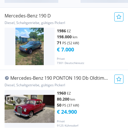
Mercedes-Benz 190 D
Diesel, Schaltgetriebe, gültiges Pickerl
1986
EZ
198.000
km
71
PS (52 kW)
€ 7.000
Privat
7301 Deutschkreutz
Mercedes-Benz 190 PONTON 190 Db Oldtimer,
W121.110, Top-Zustand
Diesel, Schaltgetriebe, gültiges Pickerl
1960
EZ
80.200
km
50
PS (37 kW)
€ 24.900
Privat
9125 Kühnsdorf