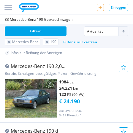
Einloggen
83 Mercedes-Benz 190 Gebrauchtwagen
Filtern
Mercedes-Benz
190
Filter zurücksetzen
Infos zur Reihung der Anzeigen
Mercedes-Benz 190 2,0
*24.221KM*1Besitz*Neuwagenzustand*
Benzin, Schaltgetriebe, gültiges Pickerl, Gewährleistung
1984
EZ
24.221
km
122
PS (90 kW)
€ 24.190
AUTOVIECH e.U.
3451 Pixendorf
Mercedes-Benz 190 d