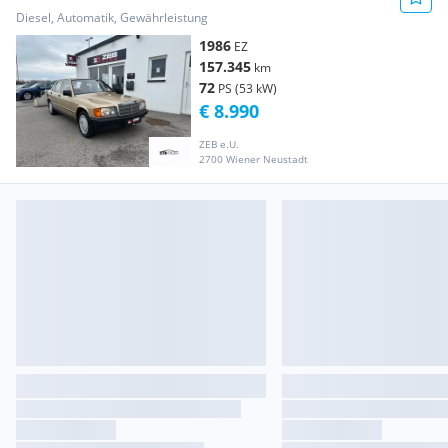
Diesel, Automatik, Gewährleistung
1986
EZ
157.345
km
72
PS (53 kW)
€ 8.990
ZEB e.U.
2700 Wiener Neustadt