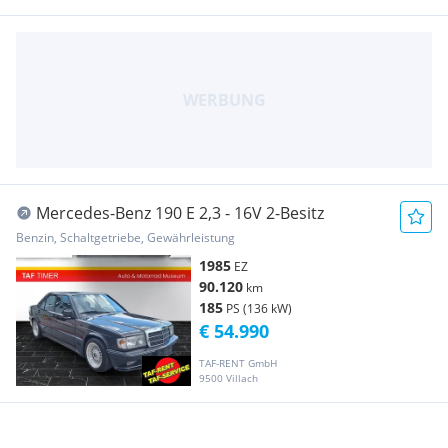
Mercedes-Benz 190 E 2,3 - 16V 2-Besitz
Benzin, Schaltgetriebe, Gewährleistung
1985
EZ
90.120
km
185
PS (136 kW)
€ 54.990
TAF-RENT GmbH
9500 Villach