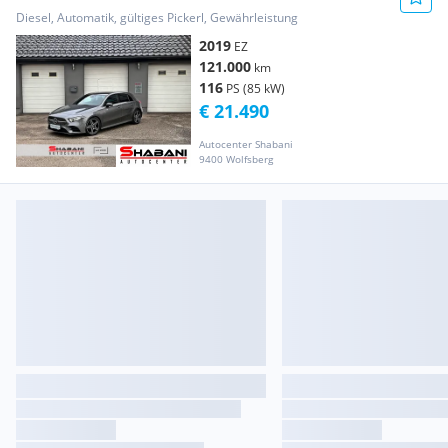
LINE *360°KAM*DGTLTACH
Diesel, Automatik, gültiges Pickerl, Gewährleistung
2019
EZ
121.000
km
116
PS (85 kW)
€ 21.490
Autocenter Shabani
9400 Wolfsberg