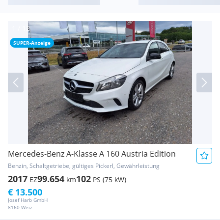
SUPER-Anzeige
Mercedes-Benz A-Klasse A 160 Austria Edition
Benzin, Schaltgetriebe, gültiges Pickerl, Gewährleistung
2017
99.654
102
EZ
km
PS (75 kW)
€ 13.500
Josef Harb GmbH
8160 Weiz