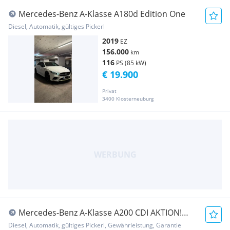
Mercedes-Benz A-Klasse A180d Edition One
Diesel, Automatik, gültiges Pickerl
2019
EZ
156.000
km
116
PS (85 kW)
€ 19.900
Privat
3400 Klosterneuburg
Mercedes-Benz A-Klasse A200 CDI AKTION!
4MATIC *TOP*2.Bsz*Aut*Xenon*Sp...
Diesel, Automatik, gültiges Pickerl, Gewährleistung, Garantie