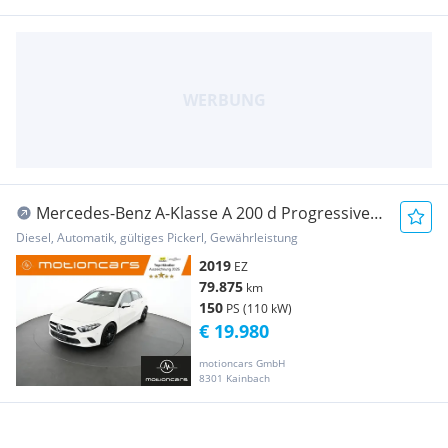
Mercedes-Benz A-Klasse A 200 d Progressive
Pickerl NEU
Diesel, Automatik, gültiges Pickerl, Gewährleistung
2019
EZ
79.875
km
150
PS (110 kW)
€ 19.980
motioncars GmbH
8301 Kainbach