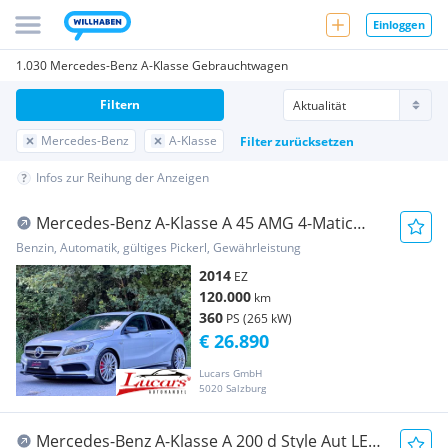
Einloggen
1.030 Mercedes-Benz A-Klasse Gebrauchtwagen
Filtern
Mercedes-Benz
A-Klasse
Filter zurücksetzen
Infos zur Reihung der Anzeigen
Mercedes-Benz A-Klasse A 45 AMG 4-Matic
Aut.NIGHT-PAKET*HARMAN-KARDON*...
Benzin, Automatik, gültiges Pickerl, Gewährleistung
2014
EZ
120.000
km
360
PS (265 kW)
€ 26.890
Lucars GmbH
5020 Salzburg
Mercedes-Benz A-Klasse A 200 d Style Aut LED