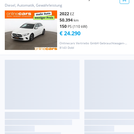
RADAR LEDER NAVI R-CAM
Diesel, Automatik, Gewährleistung
2022
EZ
50.394
km
150
PS (110 kW)
€ 24.290
Onlinecars Vertriebs GmbH Gebrauchtwagen-Outlet  Werkstätte  Spenglerei  Lackiererei
8143 Dobl