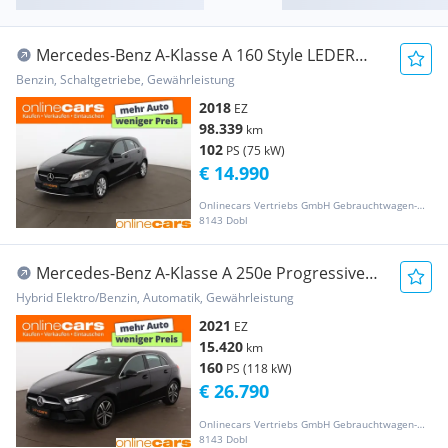
Mercedes-Benz A-Klasse A 160 Style LEDER
NAVI SPORTSITZE SITZHZG TEMP
Benzin, Schaltgetriebe, Gewährleistung
2018
EZ
98.339
km
102
PS (75 kW)
€ 14.990
Onlinecars Vertriebs GmbH Gebrauchtwagen-Outlet  Werkstätte  Spenglerei  Lackiererei
8143 Dobl
Mercedes-Benz A-Klasse A 250e Progressive
Aut LED AHK LEDER NAVI R-CAM
Hybrid Elektro/Benzin, Automatik, Gewährleistung
2021
EZ
15.420
km
160
PS (118 kW)
€ 26.790
Onlinecars Vertriebs GmbH Gebrauchtwagen-Outlet  Werkstätte  Spenglerei  Lackiererei
8143 Dobl