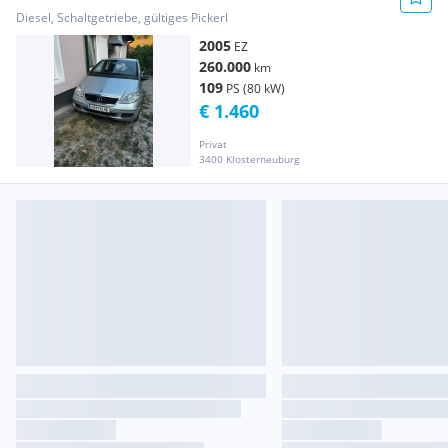
Diesel, Schaltgetriebe, gültiges Pickerl
2005
EZ
260.000
km
109
PS (80 kW)
€ 1.460
Privat
3400 Klosterneuburg