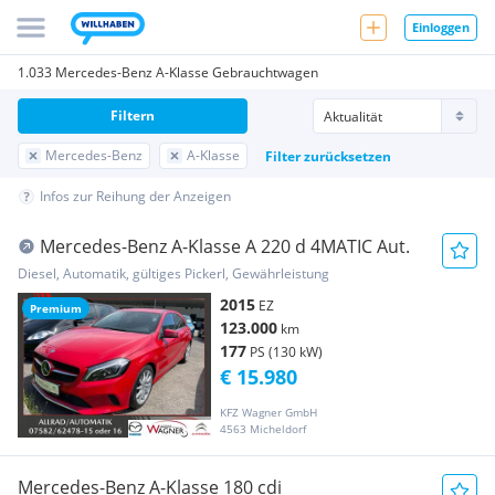
Einloggen
1.033 Mercedes-Benz A-Klasse Gebrauchtwagen
Filtern
Mercedes-Benz
A-Klasse
Filter zurücksetzen
Infos zur Reihung der Anzeigen
Mercedes-Benz A-Klasse A 220 d 4MATIC Aut.
Diesel, Automatik, gültiges Pickerl, Gewährleistung
2015
EZ
Premium
123.000
km
177
PS (130 kW)
€ 15.980
KFZ Wagner GmbH
4563 Micheldorf
Mercedes-Benz A-Klasse 180 cdi