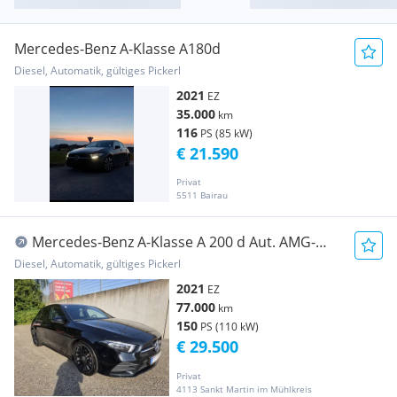
Mercedes-Benz A-Klasse A180d
Diesel, Automatik, gültiges Pickerl
2021
EZ
35.000
km
116
PS (85 kW)
€ 21.590
Privat
5511 Bairau
Mercedes-Benz A-Klasse A 200 d Aut. AMG-
Line
Diesel, Automatik, gültiges Pickerl
2021
EZ
77.000
km
150
PS (110 kW)
€ 29.500
Privat
4113 Sankt Martin im Mühlkreis