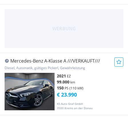
Mercedes-Benz A-Klasse A ///VERKAUFT///
Diesel, Automatik, gültiges Pickerl, Gewährleistung
2021
EZ
99.000
km
150
PS (110 kW)
€ 23.990
KS Auto Graf GmbH
3500 Krems an der Donau