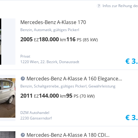
Infos zur Reihung d
Mercedes-Benz A-Klasse 170
Benzin, Automatik, gültiges Pickerl
2005
180.000
116
EZ
km
PS (85 kW)
Privat
€ 3
1220 Wien, 22. Bezirk, Donaustadt
Mercedes-Benz A-Klasse A 160 Elegance
BlueEfficiency
Benzin, Schaltgetriebe, gültiges Pickerl, Gewährleistung
2011
144.000
95
EZ
km
PS (70 kW)
DZM Autohandel
€ 3
2230 Gänserndorf
Mercedes-Benz A-Klasse A 180 CDI