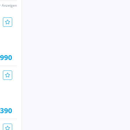
er Anzeigen
.990
.390