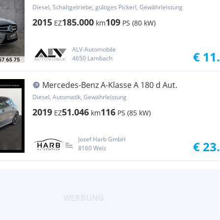
BlueEfficiency AMG-Line
Diesel, Schaltgetriebe, gültiges Pickerl, Gewährleistung
2015
185.000
109
EZ
km
PS (80 kW)
ALV-Automobile
€ 11
4650 Lambach
Mercedes-Benz A-Klasse A 180 d Aut.
Diesel, Automatik, Gewährleistung
2019
51.046
116
EZ
km
PS (85 kW)
Josef Harb GmbH
€ 23
8160 Weiz