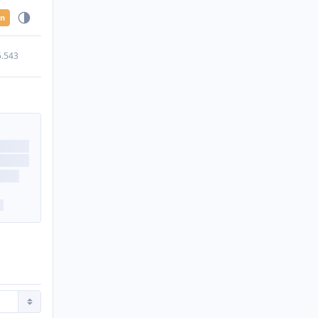
en
5.543