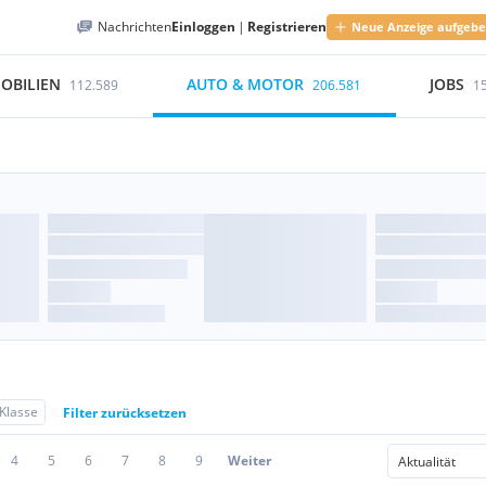
Nachrichten
Einloggen
|
Registrieren
Neue Anzeige aufgeb
OBILIEN
AUTO & MOTOR
JOBS
112.589
206.581
1
Klasse
Filter zurücksetzen
4
5
6
7
8
9
Weiter