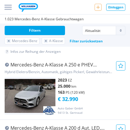
Einloggen
1.023 Mercedes-Benz A-Klasse Gebrauchtwagen
Filtern
Mercedes-Benz
A-Klasse
Filter zurücksetzen
Infos zur Reihung der Anzeigen
Mercedes-Benz A-Klasse A 250 e PHEV
11,6kWh Aut. AMG LINE
Hybrid Elektro/Benzin, Automatik, gültiges Pickerl, Gewährleistung, Garantie
2023
EZ
25.000
km
163
PS (120 kW)
€ 32.990
Auto Gaber GmbH
9413 St. Gertraud
Mercedes-Benz A-Klasse A 200 d Aut. LED,