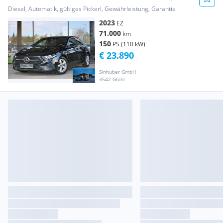
Navi, Kamera, Spurhalte, Dach...
Diesel, Automatik, gültiges Pickerl, Gewährleistung, Garantie
2023
EZ
71.000
km
150
PS (110 kW)
€ 23.890
Sinhuber GmbH
3542 Gföhl