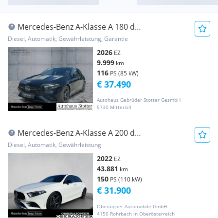
Mercedes-Benz A-Klasse A 180 d
Kompaktlimousine *AMG*Night*Mbeam*SHZ*
Diesel, Automatik, Gewährleistung, Garantie
2026
EZ
9.999
km
116
PS (85 kW)
€ 37.490
Autohaus Gebrüder Stotter GesmbH
5730 Mittersill
Mercedes-Benz A-Klasse A 200 d
Kompaktlimousine AMG Line Shz Distr Ambi
Diesel, Automatik, Gewährleistung
2022
EZ
43.881
km
150
PS (110 kW)
€ 31.900
Oberaigner Automobile GmbH
4150 Rohrbach in Oberösterreich