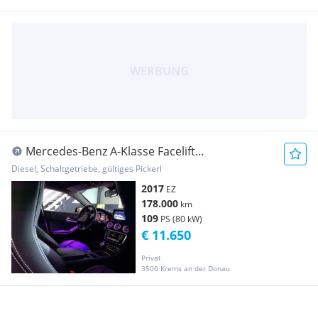
Mercedes-Benz A-Klasse Facelift
Ambientebeleuchtung
Diesel, Schaltgetriebe, gültiges Pickerl
2017
EZ
178.000
km
109
PS (80 kW)
€ 11.650
Privat
3500 Krems an der Donau