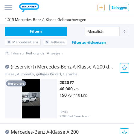
Einloggen
1.015 Mercedes-Benz A-Klasse Gebrauchtwagen
Filtern
Mercedes-Benz
A-Klasse
Filter zurücksetzen
Infos zur Reihung der Anzeigen
(reserviert) Mercedes-Benz A-Klasse A 200 d
4matic
Diesel, Automatik, gültiges Pickerl, Garantie
2020
EZ
Reserviert
46.000
km
150
PS (110 kW)
Privat
7202 Bad Sauerbrunn
Mercedes-Benz A-Klasse A 200