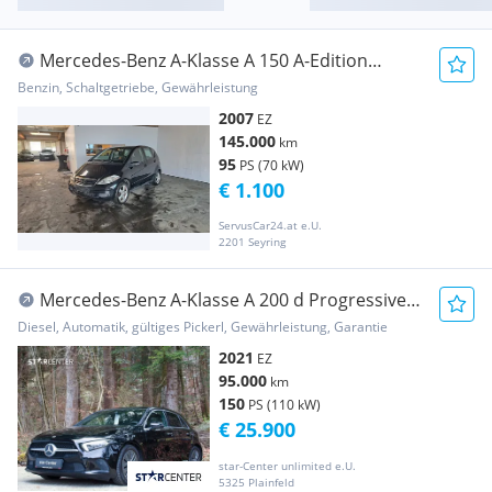
Mercedes-Benz A-Klasse A 150 A-Edition
Classic
Benzin, Schaltgetriebe, Gewährleistung
2007
EZ
145.000
km
95
PS (70 kW)
€ 1.100
ServusCar24.at e.U.
2201 Seyring
Mercedes-Benz A-Klasse A 200 d Progressive
Aut.
Diesel, Automatik, gültiges Pickerl, Gewährleistung, Garantie
2021
EZ
95.000
km
150
PS (110 kW)
€ 25.900
star-Center unlimited e.U.
5325 Plainfeld