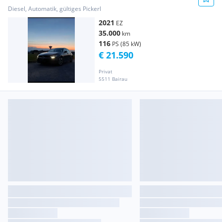
Diesel, Automatik, gültiges Pickerl
2021
EZ
35.000
km
116
PS (85 kW)
€ 21.590
Privat
5511 Bairau