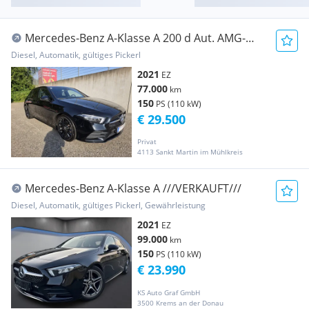
Mercedes-Benz A-Klasse A 200 d Aut. AMG-
Line
Diesel, Automatik, gültiges Pickerl
2021
EZ
77.000
km
150
PS (110 kW)
€ 29.500
Privat
4113 Sankt Martin im Mühlkreis
Mercedes-Benz A-Klasse A ///VERKAUFT///
Diesel, Automatik, gültiges Pickerl, Gewährleistung
2021
EZ
99.000
km
150
PS (110 kW)
€ 23.990
KS Auto Graf GmbH
3500 Krems an der Donau