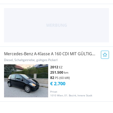
Mercedes-Benz A-Klasse A 160 CDI MIT GÜLTIGER
PICKERL
Diesel, Schaltgetriebe, gültiges Pickerl
2012
EZ
251.500
km
82
PS (60 kW)
€ 2.700
Privat
1010 Wien, 01. Bezirk, Innere Stadt