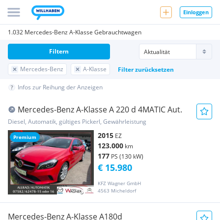
Einloggen
1.032 Mercedes-Benz A-Klasse Gebrauchtwagen
Filtern
Mercedes-Benz
A-Klasse
Filter zurücksetzen
Infos zur Reihung der Anzeigen
Mercedes-Benz A-Klasse A 220 d 4MATIC Aut.
Diesel, Automatik, gültiges Pickerl, Gewährleistung
2015
EZ
Premium
123.000
km
177
PS (130 kW)
€ 15.980
KFZ Wagner GmbH
4563 Micheldorf
Mercedes-Benz A-Klasse A180d