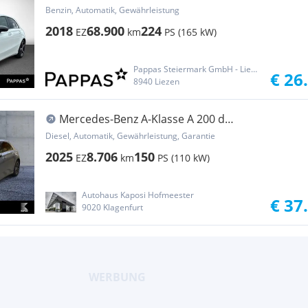
Kompaktlimousine PTS Navi Wide Cam LED SHZ
Benzin, Automatik, Gewährleistung
2018
68.900
224
EZ
km
PS (165 kW)
Pappas Steiermark GmbH - Liezen
€ 26
8940 Liezen
Mercedes-Benz A-Klasse A 200 d
Kompaktlimousine Österreich-Edition Prog
Diesel, Automatik, Gewährleistung, Garantie
2025
8.706
150
EZ
km
PS (110 kW)
Autohaus Kaposi Hofmeester
€ 37
9020 Klagenfurt