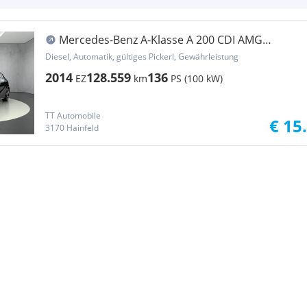
Mercedes-Benz A-Klasse A 200 CDI AMG
Line/Sport
Diesel, Automatik, gültiges Pickerl, Gewährleistung
2014
128.559
136
EZ
km
PS (100 kW)
TT Automobile
€ 15
3170 Hainfeld