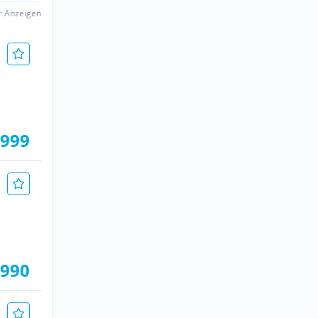
er Anzeigen
.999
.990