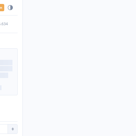
en
5.634