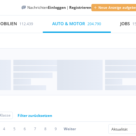
Nachrichten
Einloggen
|
Registrieren
Neue Anzeige aufgeb
OBILIEN
AUTO & MOTOR
JOBS
112.439
204.790
1
Klasse
Filter zurücksetzen
4
5
6
7
8
9
Weiter