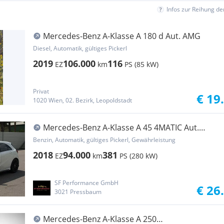
Infos zur Reihung d
Mercedes-Benz A-Klasse A 180 d Aut. AMG
Diesel, Automatik, gültiges Pickerl
2019
106.000
116
EZ
km
PS (85 kW)
Privat
€ 19
1020 Wien, 02. Bezirk, Leopoldstadt
Mercedes-Benz A-Klasse A 45 4MATIC Aut.
Mercedes-AMG A 45 4MATIC Aut.
Benzin, Automatik, gültiges Pickerl, Gewährleistung
2018
94.000
381
EZ
km
PS (280 kW)
SF Performance GmbH
€ 26
3021 Pressbaum
Mercedes-Benz A-Klasse A 250