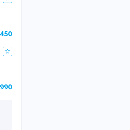
.450
.990