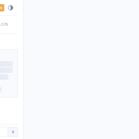
en
5.576