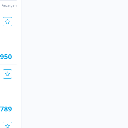
er Anzeigen
.950
.789