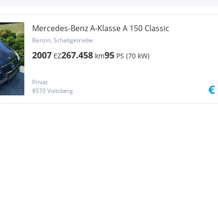
Mercedes-Benz A-Klasse A 150 Classic
Benzin, Schaltgetriebe
2007
267.458
95
EZ
km
PS (70 kW)
Privat
€
8570 Voitsberg