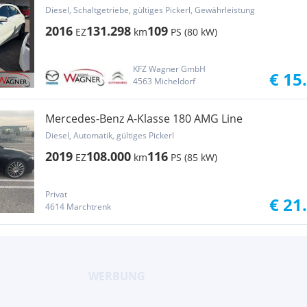
Diesel, Schaltgetriebe, gültiges Pickerl, Gewährleistung
2016
131.298
109
EZ
km
PS (80 kW)
KFZ Wagner GmbH
€ 15
4563 Micheldorf
Mercedes-Benz A-Klasse 180 AMG Line
Diesel, Automatik, gültiges Pickerl
2019
108.000
116
EZ
km
PS (85 kW)
Privat
€ 21
4614 Marchtrenk