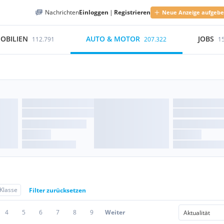
Nachrichten
Einloggen
|
Registrieren
Neue Anzeige aufgeb
OBILIEN
AUTO & MOTOR
JOBS
112.791
207.322
1
Klasse
Filter zurücksetzen
4
5
6
7
8
9
Weiter