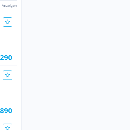
er Anzeigen
.290
.890