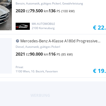
Aut.1.BESITZ NUR 79.500 KM
Benzin, Automatik, gültiges Pickerl, Gewährleistung
2020
79.500
136
EZ
km
PS (100 kW)
MK-AUTOMOBILE
€ 22
2100 Korneuburg
Mercedes-Benz A-Klasse A180d Progressive
Line
Diesel, Automatik, gültiges Pickerl
2021
90.000
116
EZ
km
PS (85 kW)
Privat
€ 19
1100 Wien, 10. Bezirk, Favoriten