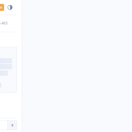
en
5.465