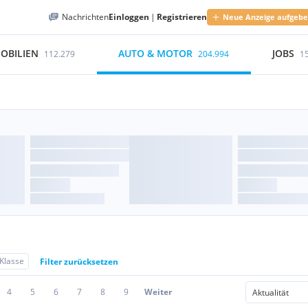
Nachrichten
Einloggen
|
Registrieren
Neue Anzeige aufgeb
OBILIEN
AUTO & MOTOR
JOBS
112.279
204.994
1
Klasse
Filter zurücksetzen
4
5
6
7
8
9
Weiter