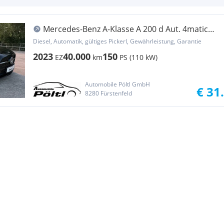
Mercedes-Benz A-Klasse A 200 d Aut. 4matic
AHK NIGHT 360° KAMERA MWST ...
Diesel, Automatik, gültiges Pickerl, Gewährleistung, Garantie
2023
40.000
150
EZ
km
PS (110 kW)
Automobile Pöltl GmbH
€ 31
8280 Fürstenfeld