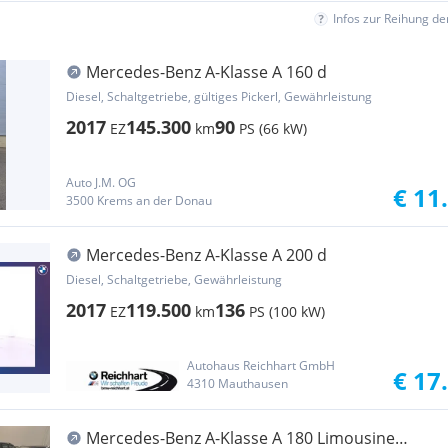
Infos zur Reihung d
Mercedes-Benz A-Klasse A 160 d
Diesel, Schaltgetriebe, gültiges Pickerl, Gewährleistung
2017
145.300
90
EZ
km
PS (66 kW)
Auto J.M. OG
€ 11
3500 Krems an der Donau
Mercedes-Benz A-Klasse A 200 d
Diesel, Schaltgetriebe, Gewährleistung
2017
119.500
136
EZ
km
PS (100 kW)
Autohaus Reichhart GmbH
€ 17
4310 Mauthausen
Mercedes-Benz A-Klasse A 180 Limousine