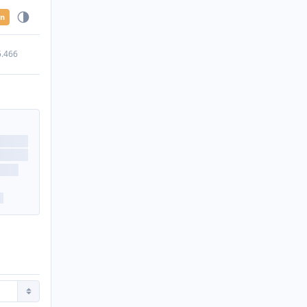
en
5.466