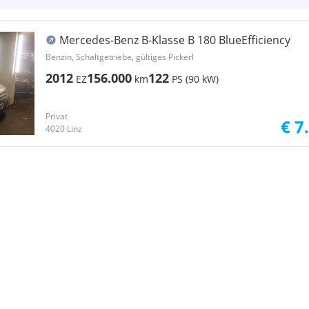
Mercedes-Benz B-Klasse B 180 BlueEfficiency
Benzin, Schaltgetriebe, gültiges Pickerl
2012
156.000
122
EZ
km
PS (90 kW)
Privat
€ 7
4020 Linz