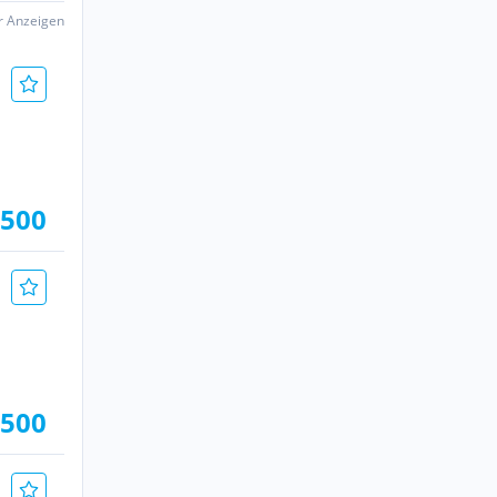
er Anzeigen
.500
.500