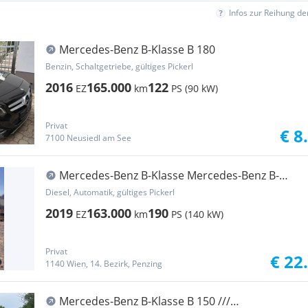
Infos zur Reihung d
Mercedes-Benz B-Klasse B 180
Benzin, Schaltgetriebe, gültiges Pickerl
2016
165.000
122
EZ
km
PS (90 kW)
Privat
€ 8
7100 Neusiedl am See
Mercedes-Benz B-Klasse Mercedes-Benz B-
Klasse B 220 d AMG Line
Diesel, Automatik, gültiges Pickerl
2019
163.000
190
EZ
km
PS (140 kW)
Privat
€ 22
1140 Wien, 14. Bezirk, Penzing
Mercedes-Benz B-Klasse B 150 ///