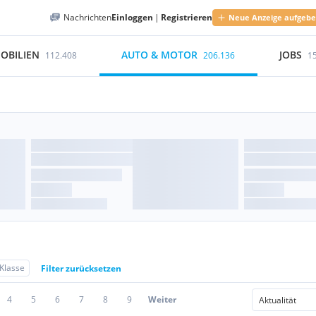
Nachrichten
Einloggen
|
Registrieren
Neue Anzeige aufgeb
OBILIEN
AUTO & MOTOR
JOBS
112.408
206.136
1
Klasse
Filter zurücksetzen
4
5
6
7
8
9
Weiter