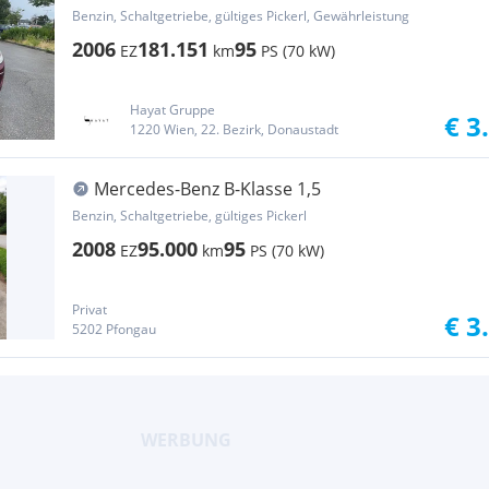
FINANZIERUNG MÖGLICH ///
Benzin, Schaltgetriebe, gültiges Pickerl, Gewährleistung
2006
181.151
95
EZ
km
PS (70 kW)
Hayat Gruppe
€ 3
1220 Wien, 22. Bezirk, Donaustadt
Mercedes-Benz B-Klasse 1,5
Benzin, Schaltgetriebe, gültiges Pickerl
2008
95.000
95
EZ
km
PS (70 kW)
Privat
€ 3
5202 Pfongau