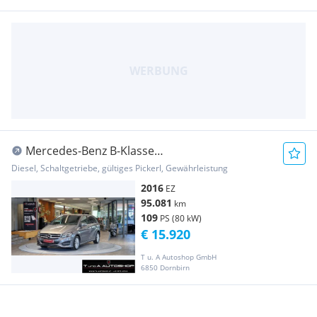
Mercedes-Benz B-Klasse
*Navi*Ambiente*Sitzheizung*LED*
Diesel, Schaltgetriebe, gültiges Pickerl, Gewährleistung
2016
EZ
95.081
km
109
PS (80 kW)
€ 15.920
T u. A Autoshop GmbH
6850 Dornbirn