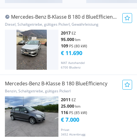
Mercedes-Benz B-Klasse B 180 d BlueEfficiency
Edition *Kamera* Neu Vor...
Diesel, Schaltgetriebe, gültiges Pickerl, Gewährleistung
2017
EZ
95.000
km
109
PS (80 kW)
€ 11.690
MAT Autohandel
6700 Bludenz
Mercedes-Benz B-Klasse B 180 BlueEfficiency
Benzin, Schaltgetriebe, gültiges Pickerl
2011
EZ
25.000
km
116
PS (85 kW)
€ 7.000
Privat
3452 Atzenbrugg