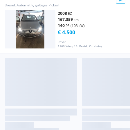
Diesel, Automatik, gültiges Pickerl
2008
EZ
167.359
km
140
PS (103 kW)
€ 4.500
Privat
1160 Wien, 16. Bezirk, Ottakring