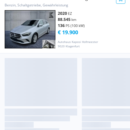
KeyLess PDC SHZ SpurH LED MBU
Benzin, Schaltgetriebe, Gewährleistung
2020
EZ
88.545
km
136
PS (100 kW)
€ 19.900
Autohaus Kaposi Hofmeester
9020 Klagenfurt