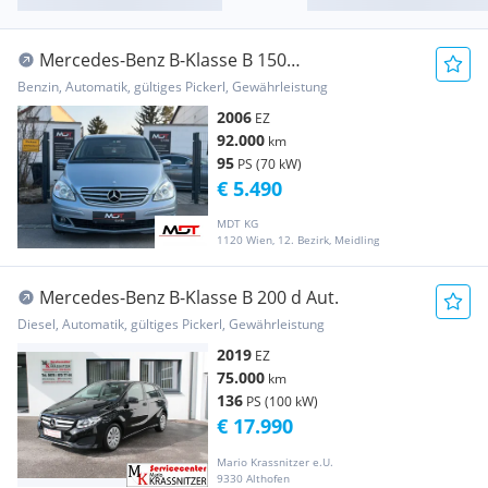
Mercedes-Benz B-Klasse B 150
Aut.|ZWEITBESITZ|PICKERL NEU
Benzin, Automatik, gültiges Pickerl, Gewährleistung
2006
EZ
92.000
km
95
PS (70 kW)
€ 5.490
MDT KG
1120 Wien, 12. Bezirk, Meidling
Mercedes-Benz B-Klasse B 200 d Aut.
Diesel, Automatik, gültiges Pickerl, Gewährleistung
2019
EZ
75.000
km
136
PS (100 kW)
€ 17.990
Mario Krassnitzer e.U.
9330 Althofen