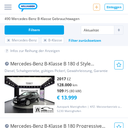
Einloggen
490 Mercedes-Benz B-Klasse Gebrauchtwagen
Filtern
Mercedes-Benz
B-Klasse
Filter zurücksetzen
Infos zur Reihung der Anzeigen
Mercedes-Benz B-Klasse B 180 d Style
*LED*NAVI*PDC*
Diesel, Schaltgetriebe, gültiges Pickerl, Gewährleistung, Garantie
2017
EZ
128.000
km
109
PS (80 kW)
€ 13.999
Autopark Mattighofen | KFZ- Meisterbetrieb und Handel
5230 Mattighofen
Mercedes-Benz B-Klasse B 180 Progressive