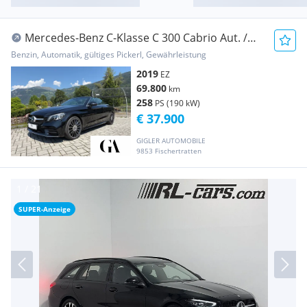
Mercedes-Benz C-Klasse C 300 Cabrio Aut. /
AMG Line / Airscarf / Multi...
Benzin, Automatik, gültiges Pickerl, Gewährleistung
2019
EZ
69.800
km
258
PS (190 kW)
€ 37.900
GIGLER AUTOMOBILE
9853 Fischertratten
SUPER-Anzeige