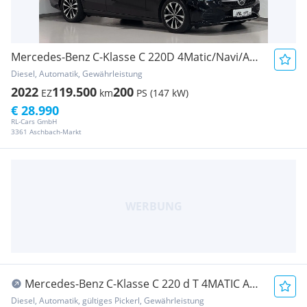
Mercedes-Benz C-Klasse C 220D 4Matic/Navi/ACC/Kamera/LED
Diesel, Automatik, Gewährleistung
2022
119.500
200
EZ
km
PS (147 kW)
€ 28.990
RL-Cars GmbH
3361 Aschbach-Markt
Mercedes-Benz C-Klasse C 220 d T 4MATIC Aut.
AMG
Diesel, Automatik, gültiges Pickerl, Gewährleistung