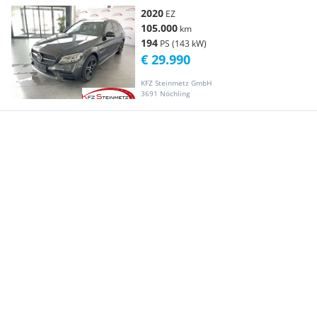
2020
EZ
105.000
km
194
PS (143 kW)
€ 29.990
KFZ Steinmetz GmbH
3691 Nöchling