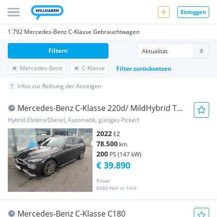
Einloggen
1.792 Mercedes-Benz C-Klasse Gebrauchtwagen
Filtern
Mercedes-Benz
C-Klasse
Filter zurücksetzen
Infos zur Reihung der Anzeigen
Mercedes-Benz C-Klasse 220d/ MildHybrid T
4Matic AMG-Line
Hybrid Elektro/Diesel, Automatik, gültiges Pickerl
2022
EZ
78.500
km
200
PS (147 kW)
€ 39.890
Privat
6060 Hall in Tirol
Mercedes-Benz C-Klasse C180