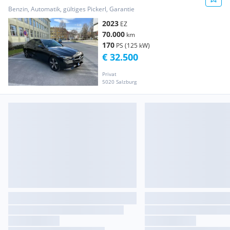
Benzin, Automatik, gültiges Pickerl, Garantie
2023
EZ
70.000
km
170
PS (125 kW)
€ 32.500
Privat
5020 Salzburg