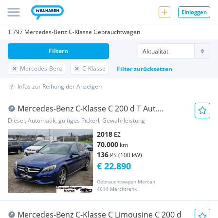
Einloggen
1.797 Mercedes-Benz C-Klasse Gebrauchtwagen
Filtern
Mercedes-Benz
C-Klasse
Filter zurücksetzen
Infos zur Reihung der Anzeigen
Mercedes-Benz C-Klasse C 200 d T Aut.
Limousine
Diesel, Automatik, gültiges Pickerl, Gewährleistung
2018
EZ
70.000
km
136
PS (100 kW)
€ 22.890
Gebrauchtwagen Mercan
4614 Marchtrenk
Mercedes-Benz C-Klasse C Limousine C 200 d