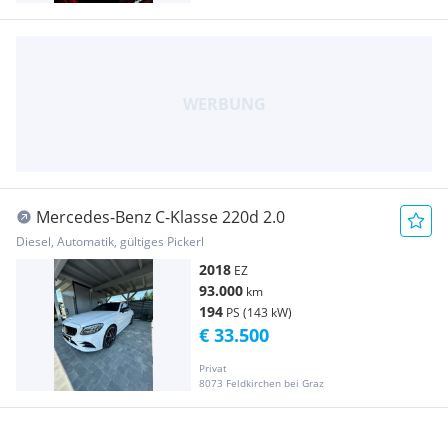
Mercedes-Benz C-Klasse 220d 2.0
Diesel, Automatik, gültiges Pickerl
2018
EZ
93.000
km
194
PS (143 kW)
€ 33.500
Privat
8073 Feldkirchen bei Graz