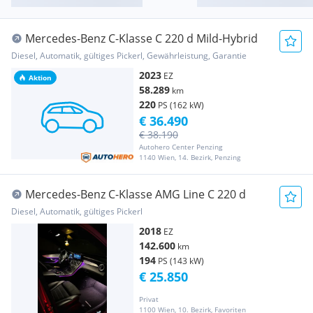
Mercedes-Benz C-Klasse C 220 d Mild-Hybrid
Diesel, Automatik, gültiges Pickerl, Gewährleistung, Garantie
2023
EZ
Aktion
58.289
km
220
PS (162 kW)
€ 36.490
€ 38.190
Autohero Center Penzing
1140 Wien, 14. Bezirk, Penzing
Mercedes-Benz C-Klasse AMG Line C 220 d
Diesel, Automatik, gültiges Pickerl
2018
EZ
142.600
km
194
PS (143 kW)
€ 25.850
Privat
1100 Wien, 10. Bezirk, Favoriten