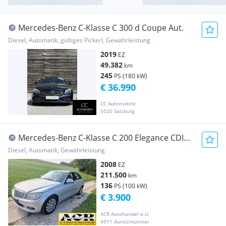
Mercedes-Benz C-Klasse C 300 d Coupe Aut.
Diesel, Automatik, gültiges Pickerl, Gewährleistung
2019
EZ
49.382
km
245
PS (180 kW)
€ 36.990
CC Automobile
5020 Salzburg
Mercedes-Benz C-Klasse C 200 Elegance CDI
Automatik *Export-Bastler*
Diesel, Automatik, Gewährleistung
2008
EZ
211.500
km
136
PS (100 kW)
€ 3.900
ACR Autohandel e.U.
4971 Aurolzmünster