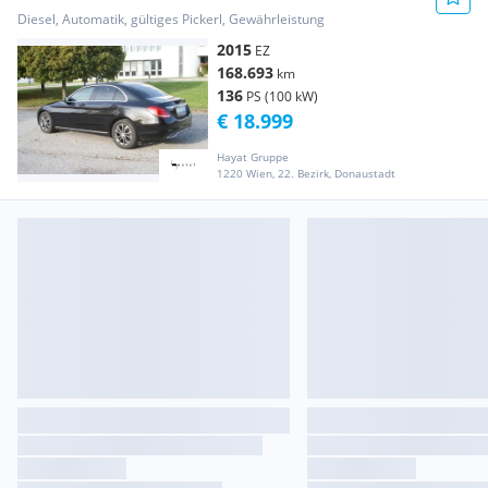
FINANZIERUNG 0€ MÖGLICH ///
Diesel, Automatik, gültiges Pickerl, Gewährleistung
2015
EZ
168.693
km
136
PS (100 kW)
€ 18.999
Hayat Gruppe
1220 Wien, 22. Bezirk, Donaustadt