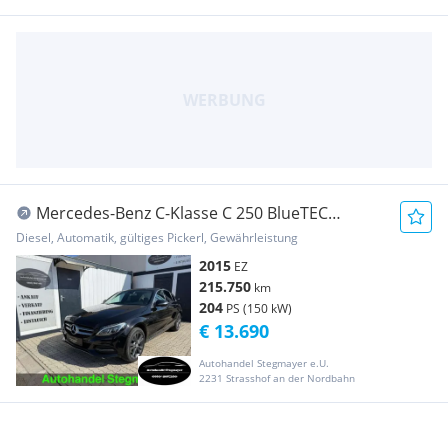
Mercedes-Benz C-Klasse C 250 BlueTEC
4MATIC Aut.
Diesel, Automatik, gültiges Pickerl, Gewährleistung
2015
EZ
215.750
km
204
PS (150 kW)
€ 13.690
Autohandel Stegmayer e.U.
2231 Strasshof an der Nordbahn