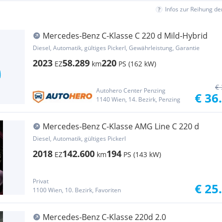
Infos zur Reihung d
Mercedes-Benz C-Klasse C 220 d Mild-Hybrid
Diesel, Automatik, gültiges Pickerl, Gewährleistung, Garantie
2023
58.289
220
EZ
km
PS (162 kW)
€ 
Autohero Center Penzing
€ 36
1140 Wien, 14. Bezirk, Penzing
Mercedes-Benz C-Klasse AMG Line C 220 d
Diesel, Automatik, gültiges Pickerl
2018
142.600
194
EZ
km
PS (143 kW)
Privat
€ 25
1100 Wien, 10. Bezirk, Favoriten
Mercedes-Benz C-Klasse 220d 2.0