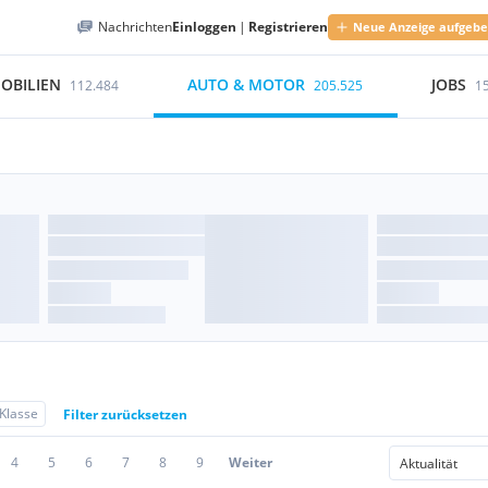
Nachrichten
Einloggen
|
Registrieren
Neue Anzeige aufgeb
OBILIEN
AUTO & MOTOR
JOBS
112.484
205.525
1
Klasse
Filter zurücksetzen
4
5
6
7
8
9
Weiter