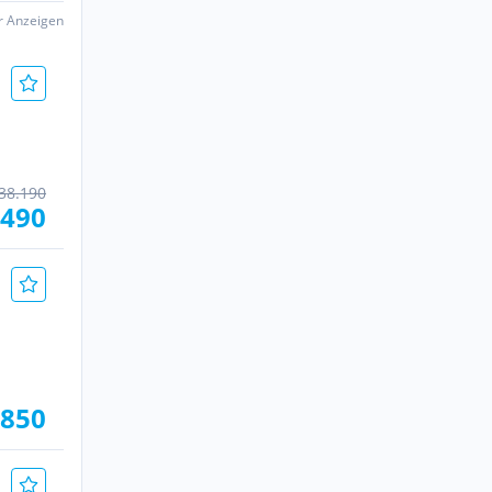
er Anzeigen
38.190
.490
.850