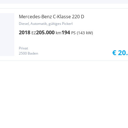
Mercedes-Benz C-Klasse 220 D
Diesel, Automatik, gültiges Pickerl
2018
205.000
194
EZ
km
PS (143 kW)
Privat
€ 20
2500 Baden