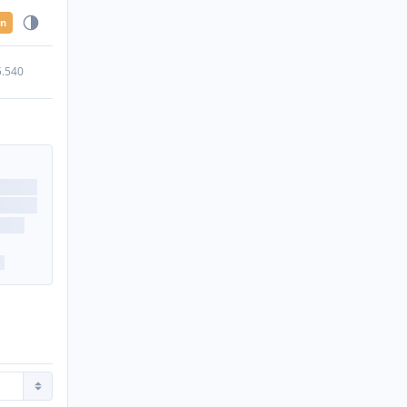
en
5.540