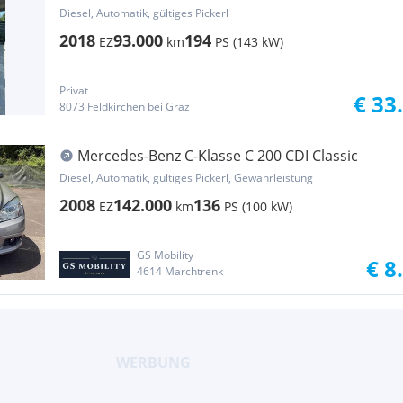
Diesel, Automatik, gültiges Pickerl
2018
93.000
194
EZ
km
PS (143 kW)
Privat
€ 33
8073 Feldkirchen bei Graz
Mercedes-Benz C-Klasse C 200 CDI Classic
Diesel, Automatik, gültiges Pickerl, Gewährleistung
2008
142.000
136
EZ
km
PS (100 kW)
GS Mobility
€ 8
4614 Marchtrenk