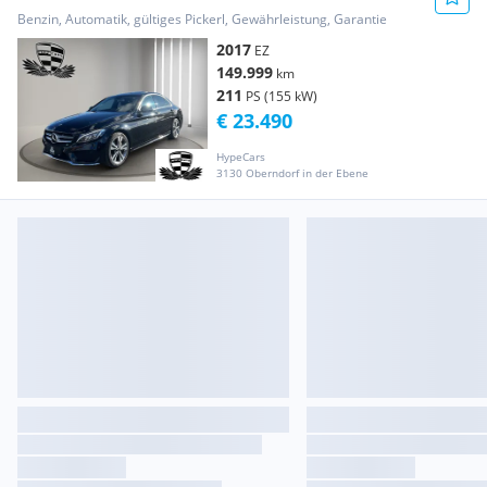
*NAVI*TOTWINKEL*AMBIENTE*SC...
Benzin, Automatik, gültiges Pickerl, Gewährleistung, Garantie
2017
EZ
149.999
km
211
PS (155 kW)
€ 23.490
HypeCars
3130 Oberndorf in der Ebene