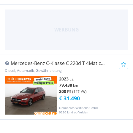
Mercedes-Benz C-Klasse C 220d T 4Matic
Avantgarde Aut LED HEAD-UP RADAR
Diesel, Automatik, Gewährleistung
2023
EZ
79.438
km
200
PS (147 kW)
€ 31.490
Onlinecars Vertriebs GmbH
9220 Lind ob Velden