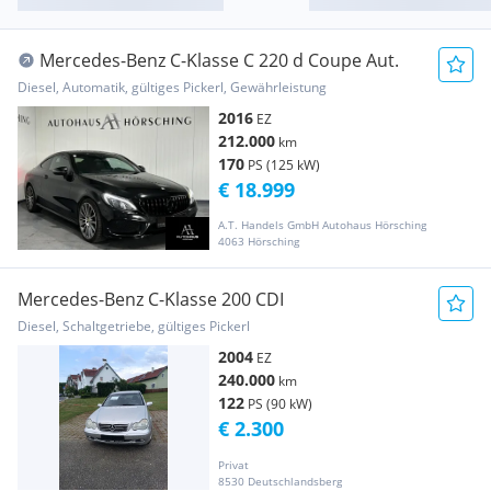
Mercedes-Benz C-Klasse C 220 d Coupe Aut.
Diesel, Automatik, gültiges Pickerl, Gewährleistung
2016
EZ
212.000
km
170
PS (125 kW)
€ 18.999
A.T. Handels GmbH Autohaus Hörsching
4063 Hörsching
Mercedes-Benz C-Klasse 200 CDI
Diesel, Schaltgetriebe, gültiges Pickerl
2004
EZ
240.000
km
122
PS (90 kW)
€ 2.300
Privat
8530 Deutschlandsberg