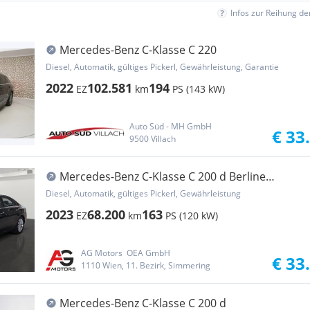
Infos zur Reihung d
Mercedes-Benz C-Klasse C 220
Diesel, Automatik, gültiges Pickerl, Gewährleistung, Garantie
2022
102.581
194
EZ
km
PS (143 kW)
Auto Süd - MH GmbH
€ 33
9500 Villach
Mercedes-Benz C-Klasse C 200 d Berline
Business Line Aut./LED/ACC/AKT....
Diesel, Automatik, gültiges Pickerl, Gewährleistung
2023
68.200
163
EZ
km
PS (120 kW)
AG Motors  OEA GmbH
€ 33
1110 Wien, 11. Bezirk, Simmering
Mercedes-Benz C-Klasse C 200 d