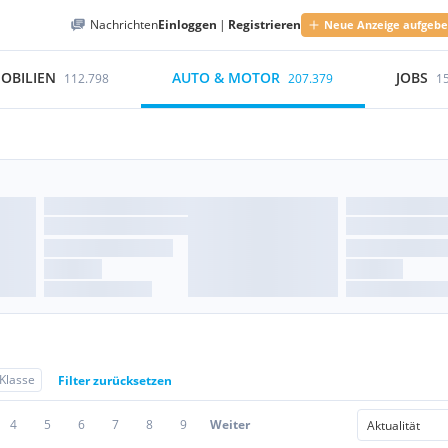
Nachrichten
Einloggen
|
Registrieren
Neue Anzeige aufgeb
OBILIEN
AUTO & MOTOR
JOBS
112.798
207.379
1
Klasse
Filter zurücksetzen
4
5
6
7
8
9
Weiter