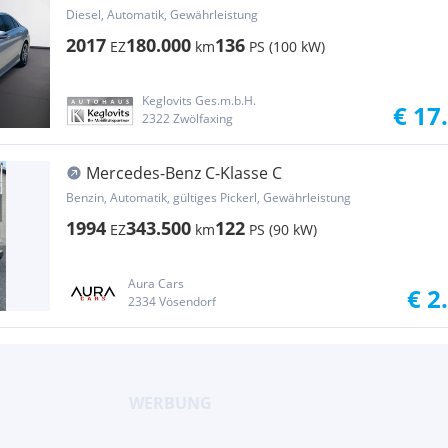
Diesel, Automatik, Gewährleistung
2017
180.000
136
EZ
km
PS (100 kW)
Keglovits Ges.m.b.H.
€ 17
2322 Zwölfaxing
Mercedes-Benz C-Klasse C
Benzin, Automatik, gültiges Pickerl, Gewährleistung
1994
343.500
122
EZ
km
PS (90 kW)
Aura Cars
€ 2
2334 Vösendorf