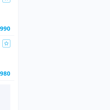
.990
.980