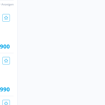
er Anzeigen
.900
.990