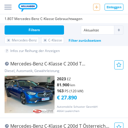
Einloggen
1.807 Mercedes-Benz C-Klasse Gebrauchtwagen
Filtern
Mercedes-Benz
C-Klasse
Filter zurücksetzen
Infos zur Reihung der Anzeigen
Mercedes-Benz C-Klasse C 200d T
**AHK**LED**KAMERA****WIE NEU
Diesel, Automatik, Gewährleistung
2023
EZ
81.900
km
163
PS (120 kW)
€ 27.890
Automobile Schuster GesmbH
4664 Laakirchen
Mercedes-Benz C-Klasse C 200d T Österreich