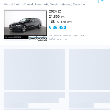
Edition Aut.
Hybrid Elektro/Diesel, Automatik, Gewährleistung, Garantie
2024
EZ
21.300
km
163
PS (120 kW)
€ 36.480
Automobile Swoboda GesmbH
4664 Laakirchen