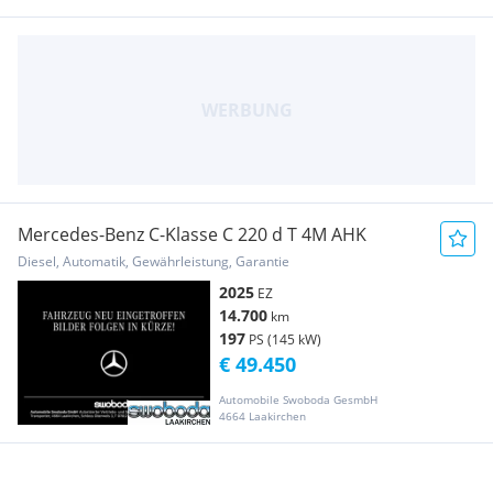
Mercedes-Benz C-Klasse C 220 d T 4M AHK
Diesel, Automatik, Gewährleistung, Garantie
2025
EZ
14.700
km
197
PS (145 kW)
€ 49.450
Automobile Swoboda GesmbH
4664 Laakirchen