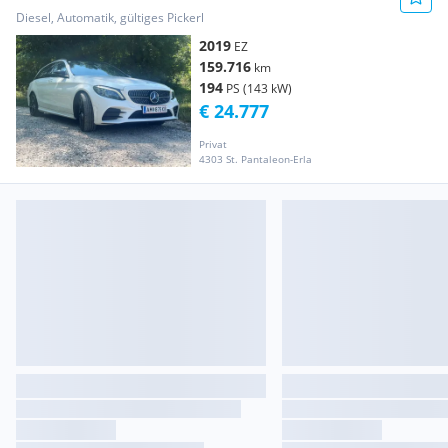
Line
Diesel, Automatik, gültiges Pickerl
2019
EZ
159.716
km
194
PS (143 kW)
€ 24.777
Privat
4303 St. Pantaleon-Erla