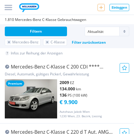
Einloggen
1.810 Mercedes-Benz C-Klasse Gebrauchtwagen
Filtern
Mercedes-Benz
C-Klasse
Filter zurücksetzen
Infos zur Reihung der Anzeigen
Mercedes-Benz C-Klasse C 200 CDI ****
AUTOMATIK **** SOFORT-KREDIT-MÖG...
Diesel, Automatik, gültiges Pickerl, Gewährleistung
2009
EZ
Premium
134.000
km
136
PS (100 kW)
€ 9.900
Autohaus Jakob Wien
1230 Wien, 23. Bezirk, Liesing
Mercedes-Benz C-Klasse C 220 d T Aut. AMG