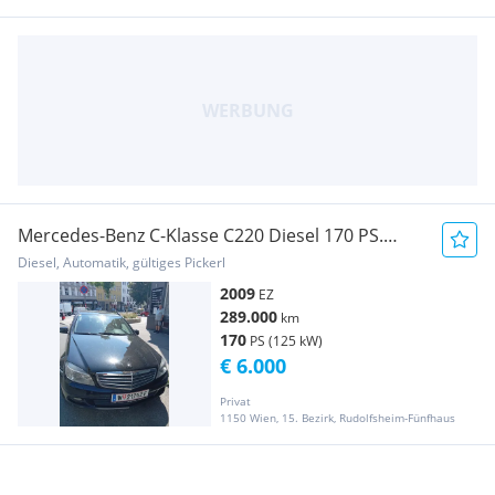
Mercedes-Benz C-Klasse C220 Diesel 170 PS.
Kombi. Automatik
Diesel, Automatik, gültiges Pickerl
2009
EZ
289.000
km
170
PS (125 kW)
€ 6.000
Privat
1150 Wien, 15. Bezirk, Rudolfsheim-Fünfhaus