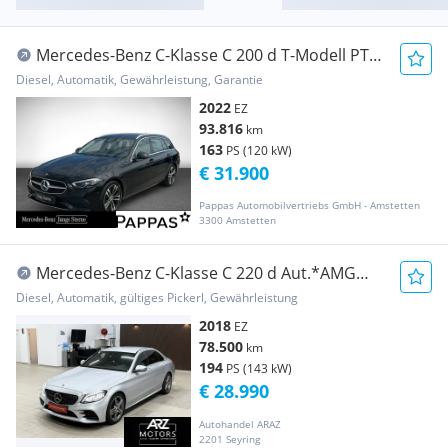
Mercedes-Benz C-Klasse C 200 d T-Modell PTS
Cam Navi LED SHZ EASY-PACK
Diesel, Automatik, Gewährleistung, Garantie
2022
EZ
93.816
km
163
PS (120 kW)
€ 31.900
Pappas Automobilvertriebs GmbH - Amstetten
3300 Amstetten
Mercedes-Benz C-Klasse C 220 d Aut.*AMG
Line*Multibeam LED*Abstandswar...
Diesel, Automatik, gültiges Pickerl, Gewährleistung
2018
EZ
78.500
km
194
PS (143 kW)
€ 28.990
Autohandel ARAZ
2201 Seyring