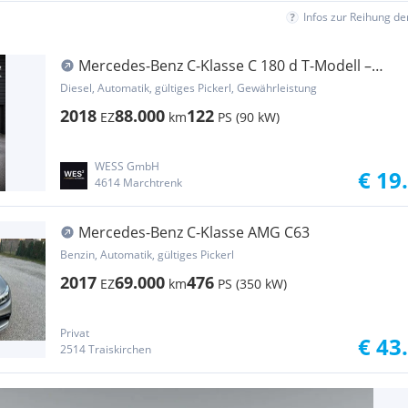
Infos zur Reihung d
Mercedes-Benz C-Klasse C 180 d T-Modell –
AMG-Line | 9G-Tronic | EZ 12...
Diesel, Automatik, gültiges Pickerl, Gewährleistung
2018
88.000
122
EZ
km
PS (90 kW)
WESS GmbH
€ 19
4614 Marchtrenk
Mercedes-Benz C-Klasse AMG C63
Benzin, Automatik, gültiges Pickerl
2017
69.000
476
EZ
km
PS (350 kW)
Privat
€ 43
2514 Traiskirchen