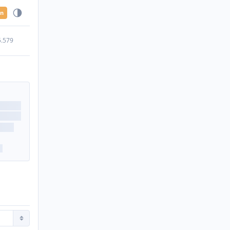
en
5.579