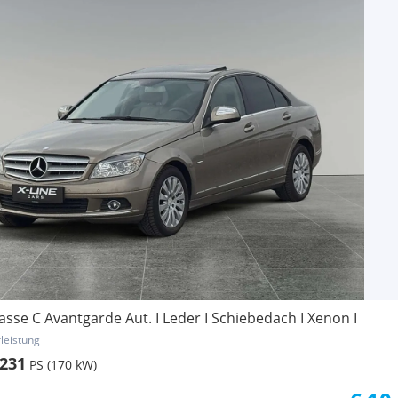
sse C Avantgarde Aut. I Leder I Schiebedach I Xenon I
leistung
231
PS (170 kW)