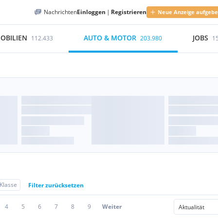
Nachrichten
Einloggen
|
Registrieren
Neue Anzeige aufgeb
OBILIEN
AUTO & MOTOR
JOBS
112.433
203.980
1
Klasse
Filter zurücksetzen
4
5
6
7
8
9
Weiter