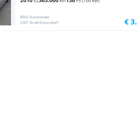
2010
363.000
136
EZ
km
PS (100 kW)
MVG-Autohandel
€ 3
2301 Groß-Enzersdorf