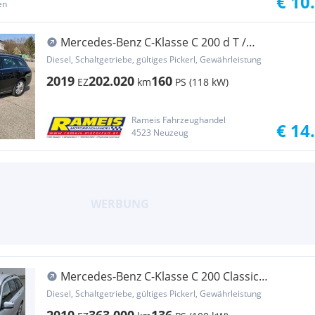
€ 10
en
Mercedes-Benz C-Klasse C 200 d T /
Lagerabverkauf / Winter Aktion
Diesel, Schaltgetriebe, gültiges Pickerl, Gewährleistung
2019
202.020
160
EZ
km
PS (118 kW)
Rameis Fahrzeughandel
€ 14
4523 Neuzeug
Mercedes-Benz C-Klasse C 200 Classic
BlueEfficiency CDI " FINANZIERUG ...
Diesel, Schaltgetriebe, gültiges Pickerl, Gewährleistung