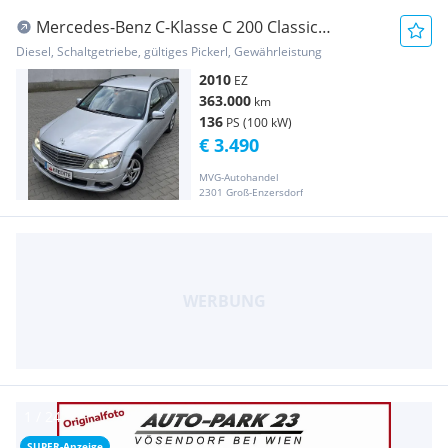
Mercedes-Benz C-Klasse C 200 Classic
BlueEfficiency CDI " FINANZIERUG ...
Diesel, Schaltgetriebe, gültiges Pickerl, Gewährleistung
2010
EZ
363.000
km
136
PS (100 kW)
€ 3.490
MVG-Autohandel
2301 Groß-Enzersdorf
SUPER-Anzeige