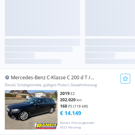
Mercedes-Benz C-Klasse C 200 d T /
Lagerabverkauf / Winter Aktion
Diesel, Schaltgetriebe, gültiges Pickerl, Gewährleistung
2019
EZ
202.020
km
160
PS (118 kW)
€ 14.149
Rameis Fahrzeughandel
4523 Neuzeug