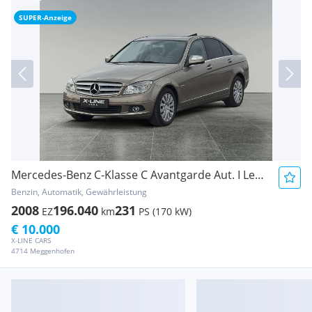
SUPER-Anzeige
Mercedes-Benz C-Klasse C Avantgarde Aut. I Leder I Schiebedach I Xenon I
Benzin, Automatik, Gewährleistung
2008
196.040
231
EZ
km
PS (170 kW)
€ 10.000
X-LINE CARS
4714 Meggenhofen