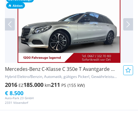
Aktion
Mercedes-Benz C-Klasse C 350e T Avantgarde Aut.*KAMERA*NAVI**MOD2017
Hybrid Elektro/Benzin, Automatik, gültiges Pickerl, Gewährleistung, Garantie
2016
185.000
211
EZ
km
PS (155 kW)
€ 8.500
Auto-Park 23 GmbH
2331 Vösendorf