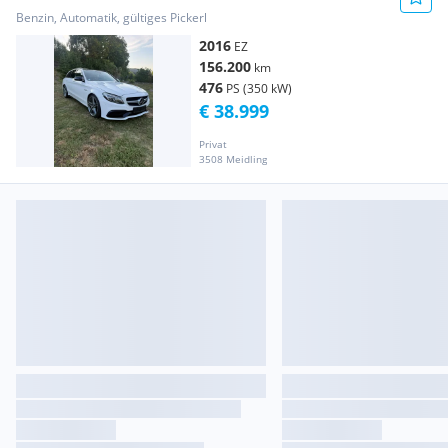
Pickerl neu
Benzin, Automatik, gültiges Pickerl
2016
EZ
156.200
km
476
PS (350 kW)
€ 38.999
Privat
3508 Meidling