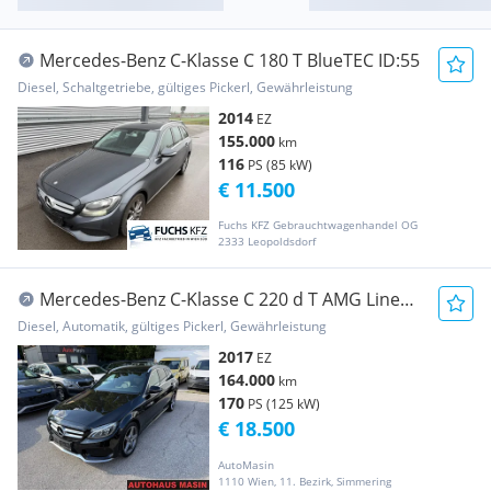
Mercedes-Benz C-Klasse C 180 T BlueTEC ID:55
Diesel, Schaltgetriebe, gültiges Pickerl, Gewährleistung
2014
EZ
155.000
km
116
PS (85 kW)
€ 11.500
Fuchs KFZ Gebrauchtwagenhandel OG
2333 Leopoldsdorf
Mercedes-Benz C-Klasse C 220 d T AMG Line
Aut. //ERSTBESITZ//
Diesel, Automatik, gültiges Pickerl, Gewährleistung
2017
EZ
164.000
km
170
PS (125 kW)
€ 18.500
AutoMasin
1110 Wien, 11. Bezirk, Simmering