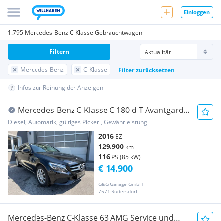
Einloggen
1.795 Mercedes-Benz C-Klasse Gebrauchtwagen
Filtern
Mercedes-Benz
C-Klasse
Filter zurücksetzen
Infos zur Reihung der Anzeigen
Mercedes-Benz C-Klasse C 180 d T Avantgarde
Aut.
Diesel, Automatik, gültiges Pickerl, Gewährleistung
2016
EZ
129.900
km
116
PS (85 kW)
€ 14.900
G&G Garage GmbH
7571 Rudersdorf
Mercedes-Benz C-Klasse 63 AMG Service und