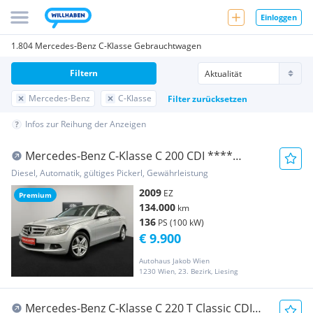
Einloggen
1.804 Mercedes-Benz C-Klasse Gebrauchtwagen
Filtern
Mercedes-Benz
C-Klasse
Filter zurücksetzen
Infos zur Reihung der Anzeigen
Mercedes-Benz C-Klasse C 200 CDI ****
AUTOMATIK **** SOFORT-KREDIT-MÖG...
Diesel, Automatik, gültiges Pickerl, Gewährleistung
2009
EZ
Premium
134.000
km
136
PS (100 kW)
€ 9.900
Autohaus Jakob Wien
1230 Wien, 23. Bezirk, Liesing
Mercedes-Benz C-Klasse C 220 T Classic CDI