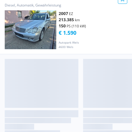
Aut.
Diesel, Automatik, Gewährleistung
2007
EZ
213.385
km
150
PS (110 kW)
€ 1.590
Autopark Wels
4600 Wels