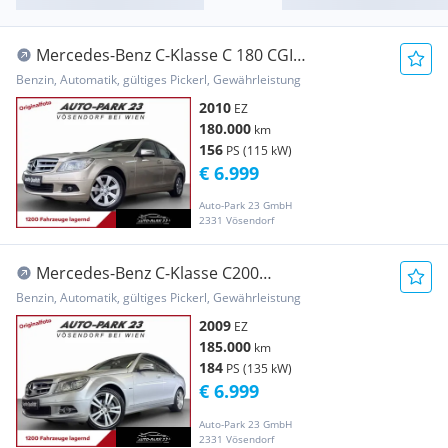
Mercedes-Benz C-Klasse C 180 CGI
BlueEFFICIE**AUTOMATIC*NEUES-PICKERL1...
Benzin, Automatik, gültiges Pickerl, Gewährleistung
2010
EZ
180.000
km
156
PS (115 kW)
€ 6.999
Auto-Park 23 GmbH
2331 Vösendorf
Mercedes-Benz C-Klasse C200
Kompressor**AVANGARDE**AUTOMATIC*PICKERL3/...
Benzin, Automatik, gültiges Pickerl, Gewährleistung
2009
EZ
185.000
km
184
PS (135 kW)
€ 6.999
Auto-Park 23 GmbH
2331 Vösendorf