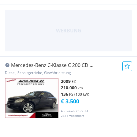
Mercedes-Benz C-Klasse C 200 CDI
BlueEFFICIE**DISKONT-PREIS**€ 3.500.-...
Diesel, Schaltgetriebe, Gewährleistung
2009
EZ
210.000
km
136
PS (100 kW)
€ 3.500
Auto-Park 23 GmbH
2331 Vösendorf